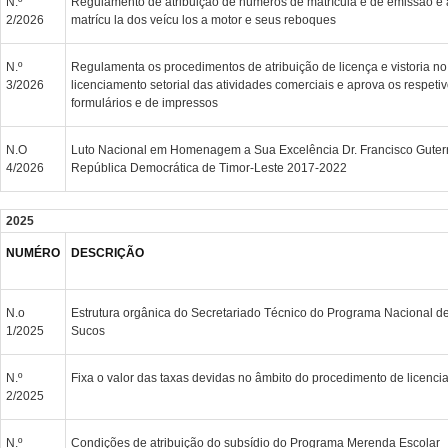
N.º
Regulamento de atribuição de números de matrícula e de emissão e 
2/2026
matrícu la dos veícu los a motor e seus reboques
N.º
Regulamenta os procedimentos de atribuição de licença e vistoria no
3/2026
licenciamento setorial das atividades comerciais e aprova os respet
formulários e de impressos
N.O
Luto Nacional em Homenagem a Sua Excelência Dr. Francisco Guterr
4/2026
República Democrática de Timor-Leste 2017-2022
2025
NUMÉRO
DESCRIÇÃO
N.o
Estrutura orgânica do Secretariado Técnico do Programa Nacional 
1/2025
Sucos
N.º
Fixa o valor das taxas devidas no âmbito do procedimento de licenc
2/2025
N.º
Condições de atribuição do subsídio do Programa Merenda Escolar