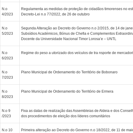
N.o
Regulamenta as medidas de proteção de cidadãos timorenses no estr
4/2023
Decreto-Lei n.o 77/2022, de 26 de outubro
N.o
Segunda Alteração ao Decreto do Governo n.o 2/2015, de 14 de janei
5/2023
Subsídios Académicos, Bónus de Chefia e Complementos Extraordin
Docente da Universidade Nacional Timor Lorosa’e – UNTL
N.o
Regime do peso a utorizado dos veículos de tra nsporte de mercador
6/2023
N.o
Plano Municipal de Ordenamento do Território de Bobonaro
7/2023
N.o
Plano Municipal de Ordenamento do Território de Ermera
8/2023
N.o 9
Fixa as datas de realização das Assembleias de Aldeia e dos Conse
/2023
dos procedimentos de eleição dos líderes comunitários
N.o 10
Primeira alteração ao Decreto do Governo n.o 18/2022, de 11 de ma