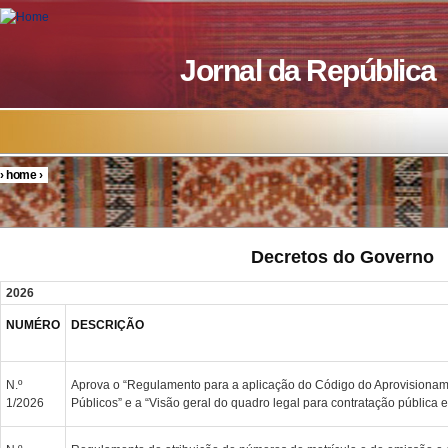
Skip to main content
Jornal da República
›
home
›
You are here
Decretos do Governo
2026
NUMÉRO
DESCRIÇÃO
N.º
Aprova o “Regulamento para a aplicação do Código do Aprovisionam
1/2026
Públicos” e a “Visão geral do quadro legal para contratação pública 