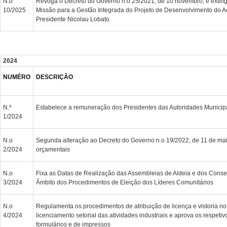
N.o
Revoga o Decreto do Governo n.o 25/2021, de 10 novembro, e extin
10/2025
Missão para a Gestão Integrada do Projeto de Desenvolvimento do Ae
Presidente Nicolau Lobato
2024
NUMÉRO
DESCRIÇÃO
N.º
Estabelece a remuneração dos Presidentes das Autoridades Municip
1/2024
N.o
Segunda alteração ao Decreto do Governo n.o 19/2022, de 11 de mai
2/2024
orçamentais
N.o
Fixa as Datas de Realização das Assembleias de Aldeia e dos Cons
3/2024
Âmbito dos Procedimentos de Eleição dos Líderes Comunitários
N.o
Regulamenta os procedimentos de atribuição de licença e vistoria no
4/2024
licenciamento setorial das atividades industriais e aprova os respeti
formulários e de impressos