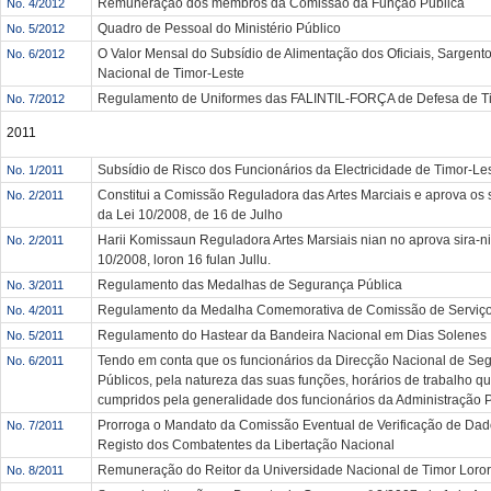
Remuneração dos membros da Comissão da Função Pública
No. 4/2012
Quadro de Pessoal do Ministério Público
No. 5/2012
O Valor Mensal do Subsídio de Alimentação dos Oficiais, Sargento
No. 6/2012
Nacional de Timor-Leste
Regulamento de Uniformes das FALINTIL-FORÇA de Defesa de T
No. 7/2012
2011
Subsídio de Risco dos Funcionários da Electricidade de Timor-Le
No. 1/2011
Constitui a Comissão Reguladora das Artes Marciais e aprova os 
No. 2/2011
da Lei 10/2008, de 16 de Julho
Harii Komissaun Reguladora Artes Marsiais nian no aprova sira-nia 
No. 2/2011
10/2008, loron 16 fulan Jullu.
Regulamento das Medalhas de Segurança Pública
No. 3/2011
Regulamento da Medalha Comemorativa de Comissão de Serviço
No. 4/2011
Regulamento do Hastear da Bandeira Nacional em Dias Solenes
No. 5/2011
Tendo em conta que os funcionários da Direcção Nacional de Seg
No. 6/2011
Públicos, pela natureza das suas funções, horários de trabalho 
cumpridos pela generalidade dos funcionários da Administração 
Prorroga o Mandato da Comissão Eventual de Verificação de Dad
No. 7/2011
Registo dos Combatentes da Libertação Nacional
Remuneração do Reitor da Universidade Nacional de Timor Loro
No. 8/2011