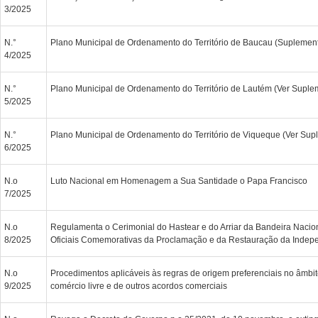
3/2025
N.°
Plano Municipal de Ordenamento do Território de Baucau (Suplemen
4/2025
N.°
Plano Municipal de Ordenamento do Território de Lautém (Ver Suple
5/2025
N.°
Plano Municipal de Ordenamento do Território de Viqueque (Ver Sup
6/2025
N.o
Luto Nacional em Homenagem a Sua Santidade o Papa Francisco
7/2025
N.o
Regulamenta o Cerimonial do Hastear e do Arriar da Bandeira Nacio
8/2025
Oficiais Comemorativas da Proclamação e da Restauração da Indep
N.o
Procedimentos aplicáveis às regras de origem preferenciais no âmbi
9/2025
comércio livre e de outros acordos comerciais