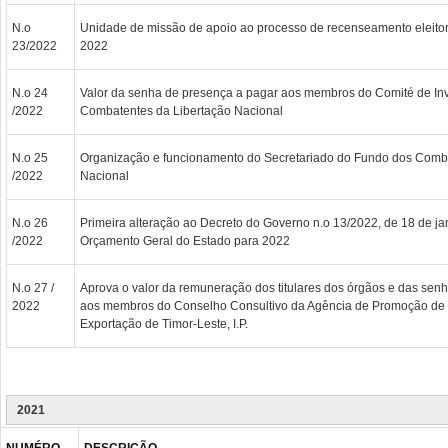
N.o
Unidade de missão de apoio ao processo de recenseamento eleitor
23/2022
2022
N.o 24
Valor da senha de presença a pagar aos membros do Comité de In
/2022
Combatentes da Libertação Nacional
N.o 25
Organização e funcionamento do Secretariado do Fundo dos Comba
/2022
Nacional
N.o 26
Primeira alteração ao Decreto do Governo n.o 13/2022, de 18 de ja
/2022
Orçamento Geral do Estado para 2022
N.o 27 /
Aprova o valor da remuneração dos titulares dos órgãos e das sen
2022
aos membros do Conselho Consultivo da Agência de Promoção de 
Exportação de Timor-Leste, I.P.
2021
NUMÉRO
DESCRIÇÃO