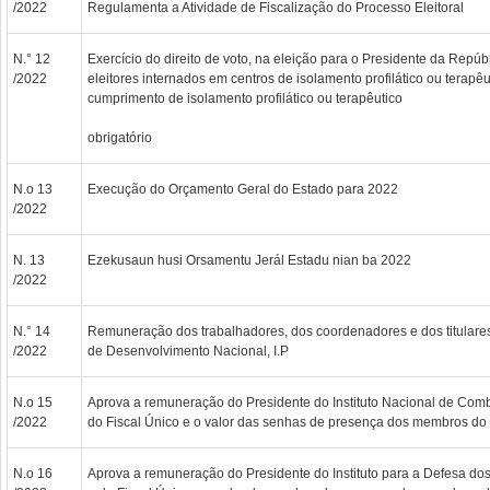
/2022
Regulamenta a Atividade de Fiscalização do Processo Eleitoral
N.° 12
Exercício do direito de voto, na eleição para o Presidente da Repúb
/2022
eleitores internados em centros de isolamento profilático ou terapêu
cumprimento de isolamento profilático ou terapêutico
obrigatório
N.o 13
Execução do Orçamento Geral do Estado para 2022
/2022
N. 13
Ezekusaun husi Orsamentu Jerál Estadu nian ba 2022
/2022
N.° 14
Remuneração dos trabalhadores, dos coordenadores e dos titulare
/2022
de Desenvolvimento Nacional, I.P
N.o 15
Aprova a remuneração do Presidente do Instituto Nacional de Comba
/2022
do Fiscal Único e o valor das senhas de presença dos membros do
N.o 16
Aprova a remuneração do Presidente do Instituto para a Defesa dos D