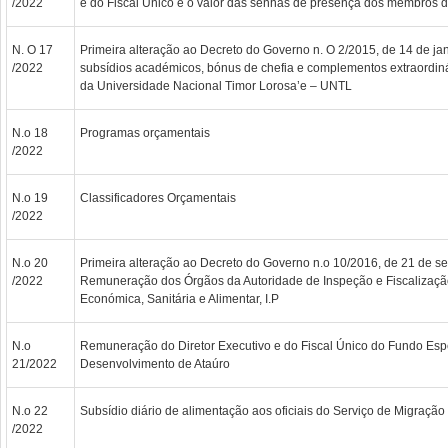
/2022
e do Fiscal Único e o valor das senhas de presença dos membros 
N. O 17
Primeira alteração ao Decreto do Governo n. O 2/2015, de 14 de ja
/2022
subsídios académicos, bónus de chefia e complementos extraordin
da Universidade Nacional Timor Lorosa’e – UNTL
N.o 18
Programas orçamentais
/2022
N.o 19
Classificadores Orçamentais
/2022
N.o 20
Primeira alteração ao Decreto do Governo n.o 10/2016, de 21 de s
/2022
Remuneração dos Órgãos da Autoridade de Inspeção e Fiscalização
Económica, Sanitária e Alimentar, I.P
N.o
Remuneração do Diretor Executivo e do Fiscal Único do Fundo Esp
21/2022
Desenvolvimento de Ataúro
N.o 22
Subsídio diário de alimentação aos oficiais do Serviço de Migração
/2022