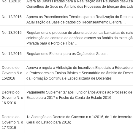
No. 11/2016
Altera as Datas Fixadas para a Realização das Reuniões das Ass
Conselhos de Suco no Â mbito dos Processos de Eleição dos Líder
No. 12/2016
Aprova os Procedimentos Técnicos para a Realização do Recense
Atualização da Base de dados do Recenseamento Eleitoral ...
No. 13/2016
Regulamenta o processo de abertura de contas bancárias de natu
celebração de contrato de depósito escrow no âmbito da execuçã
Privada para o Porto de Tíbar ..
No. 14/2016
Regulamento Eleitoral para os Órgãos dos Sucos .
Decreto do
Aprova e regula a Atribuição de Incentivos Especiais a Educador
Governo N.o
e Professores do Ensino Básico e Secundário no âmbito do Desen
15/2016
da Formação Continua e Especializada de Docentes
Decreto do
Pagamento Suplementar aos Funcionários Afetos ao Processo de
Governo N. o
Estado para 2017 e Fecho da Conta do Estado 2016
16 /2016
Decreto do
1a Alteração ao Decreto do Governo n.o 1/2016, de 1 de fevereir
Governo N. o
Geral do Estado para 2016)
17 /2016