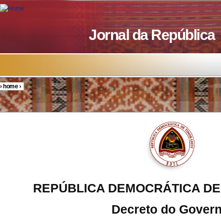
Skip to main content
Jornal da República
›
home
›
You are here
REPÚBLICA DEMOCRÁTICA DE
Decreto do Gover