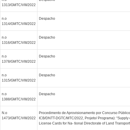
1313/GMTC/VIII/2022
n.o
Despacho
1314/GMTC/VIII/2022
n.o
Despacho
1316/GMTC/VIII/2022
n.o
Despacho
1378/GMTC/VIII/2022
n.o
Despacho
1315/GMTC/VIII/2022
n.o
Despacho
1388/GMTC/VIII/2022
N.o
Procedimento de Aprovisionamento por Concurso Público 
1473/GMTC/VIII/2022
ICB/DNTT-DGTC/MTC/2022, Projeto/ Programa): “Supply o
License Cards for Na- tional Directorate of Land Transpo