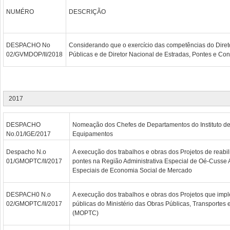
NUMÉRO
DESCRIÇÃO
DESPACHO No
Considerando que o exercício das competências do Diret
02/GVMDOP/II/2018
Públicas e de Diretor Nacional de Estradas, Pontes e Con
2017
DESPACHO
Nomeação dos Chefes de Departamentos do Instituto d
No.01/IGE/2017
Equipamentos
Despacho N.o
A execução dos trabalhos e obras dos Projetos de reabil
01/GMOPTC/II/2017
pontes na Região Administrativa Especial de Oé-Cusse
Especiais de Economia Social de Mercado
DESPACH0 N.o
A execução dos trabalhos e obras dos Projetos que impl
02/GMOPTC/II/2017
públicas do Ministério das Obras Públicas, Transporte
(MOPTC)