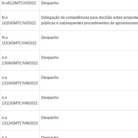
N.o812/MTC/V/2022
Despacho
N.o
Delegação de competências para decisão sobre proposta
1020/GMTC/VI/2022
públicas e subsequentes procedimentos de aprovisionam
N.o
Despacho
1153/GMTC/VII/2022
n.o
Despacho
1309/GMTC/VIII/2022
n.o
Despacho
1310/GMTC/VIII/2022
n.o
Despacho
1311/GMTC/VIII/2022
n.o
Despacho
1312/GMTC/VIII/2022
n.o
Despacho