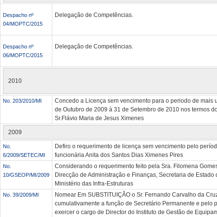
Delegação de Competências.
Despacho nº
04/MOPTC/2015
Delegação de Competências.
Despacho nº
06/MOPTC/2015
2010
Concedo a Licença sem vencimento para o periodo de mais um
No. 203/2010/MI
de Outubro de 2009 à 31 de Setembro de 2010 nos termos do 
Sr.Flávio Maria de Jesus Ximenes
2009
Defiro o requerimento de licença sem vencimento pelo períod
No.
funcionária Anita dos Santos Dias Ximenes Pires
6/2009/SETEC/MI
Considerando o requerimento feito pela Sra. Filomena Gomes,
No.
Direcção de Administração e Finanças, Secretaria de Estado 
10/GSEOP/MI/2009
Ministério das Infra-Estruturas
Nomear Em SUBSTITUIÇÃO o Sr. Fernando Carvalho da Cruz,
No. 39/2009/MI
cumulativamente a função de Secretário Permanente e pelo p
exercer o cargo de Director do Instituto de Gestão de Equipa