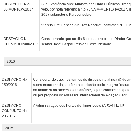
DESPACHO N.o
Sua Excelência Vice-Ministro das Obras Públicas, Tran
06/MOPTC/V/2017
veio, por nota referência n.o 73/GVM-MOPTC/ IV/2017, d
2017,submeter o Parecer sobre
“Kareta Fire Fighting Air Craft Rescue”- contrato “RDTL
DESPACHO No
Considerando que no dia 6 de outubro p. p. o Diretor-Ge
01/GVMDOP/XII/2017
senhor José Gaspar Reis da Costa Piedade
2016
DESPACHO N.º
Considerando que, nos termos do disposto na alínea d) do art
150/2016
supra mencionada, a referida comissão pode integrar “outra
da natureza do processo em análise, sejam convocadas pelo Mi
ou por proposta do Assessor Internacional da Aviação Civil”.
DESPACHO
A Administração dos Portos de Timor-Leste (APORTIL, I.P.)
CONJUNTO N.o
20 2016
2015