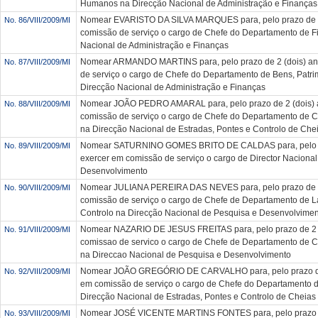
Humanos na Direcção Nacional de Administração e Finanças
Nomear EVARISTO DA SILVA MARQUES para, pelo prazo de 2 
No. 86/VIII/2009/MI
comissão de serviço o cargo de Chefe do Departamento de F
Nacional de Administração e Finanças
Nomear ARMANDO MARTINS para, pelo prazo de 2 (dois) an
No. 87/VIII/2009/MI
de serviço o cargo de Chefe do Departamento de Bens, Patri
Direcção Nacional de Administração e Finanças
Nomear JOÃO PEDRO AMARAL para, pelo prazo de 2 (dois) 
No. 88/VIII/2009/MI
comissão de serviço o cargo de Chefe do Departamento de
na Direcção Nacional de Estradas, Pontes e Controlo de Che
Nomear SATURNINO GOMES BRITO DE CALDAS para, pelo pra
No. 89/VIII/2009/MI
exercer em comissão de serviço o cargo de Director Naciona
Desenvolvimento
Nomear JULIANA PEREIRA DAS NEVES para, pelo prazo de 2 
No. 90/VIII/2009/MI
comissão de serviço o cargo de Chefe de Departamento de L
Controlo na Direcção Nacional de Pesquisa e Desenvolvime
Nomear NAZARIO DE JESUS FREITAS para, pelo prazo de 2 (
No. 91/VIII/2009/MI
comissao de servico o cargo de Chefe de Departamento de C
na Direccao Nacional de Pesquisa e Desenvolvimento
Nomear JOÃO GREGÓRIO DE CARVALHO para, pelo prazo de 
No. 92/VIII/2009/MI
em comissão de serviço o cargo de Chefe do Departamento d
Direcção Nacional de Estradas, Pontes e Controlo de Cheias
Nomear JOSÉ VICENTE MARTINS FONTES para, pelo prazo de
No. 93/VIII/2009/MI