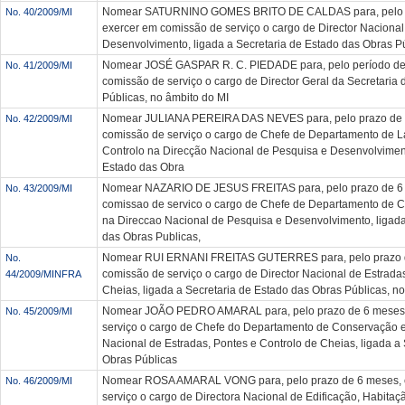
Nomear SATURNINO GOMES BRITO DE CALDAS para, pelo p
No. 40/2009/MI
exercer em comissão de serviço o cargo de Director Naciona
Desenvolvimento, ligada a Secretaria de Estado das Obras Pú
Nomear JOSÉ GASPAR R. C. PIEDADE para, pelo período de
No. 41/2009/MI
comissão de serviço o cargo de Director Geral da Secretaria
Públicas, no âmbito do MI
Nomear JULIANA PEREIRA DAS NEVES para, pelo prazo de 
No. 42/2009/MI
comissão de serviço o cargo de Chefe de Departamento de L
Controlo na Direcção Nacional de Pesquisa e Desenvolviment
Estado das Obra
Nomear NAZARIO DE JESUS FREITAS para, pelo prazo de 6 
No. 43/2009/MI
comissao de servico o cargo de Chefe de Departamento de C
na Direccao Nacional de Pesquisa e Desenvolvimento, ligada
das Obras Publicas,
Nomear RUI ERNANI FREITAS GUTERRES para, pelo prazo d
No.
comissão de serviço o cargo de Director Nacional de Estrada
44/2009/MINFRA
Cheias, ligada a Secretaria de Estado das Obras Públicas, n
Nomear JOÃO PEDRO AMARAL para, pelo prazo de 6 meses,
No. 45/2009/MI
serviço o cargo de Chefe do Departamento de Conservação 
Nacional de Estradas, Pontes e Controlo de Cheias, ligada a
Obras Públicas
Nomear ROSA AMARAL VONG para, pelo prazo de 6 meses, 
No. 46/2009/MI
serviço o cargo de Directora Nacional de Edificação, Habita