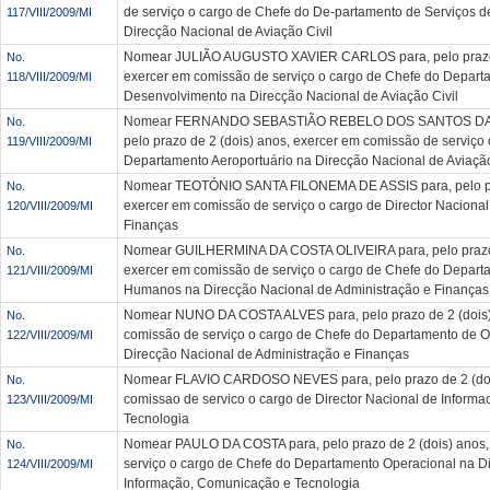
de serviço o cargo de Chefe do De-partamento de Serviços d
117/VIII/2009/MI
Direcção Nacional de Aviação Civil
Nomear JULIÃO AUGUSTO XAVIER CARLOS para, pelo prazo 
No.
exercer em comissão de serviço o cargo de Chefe do Depar
118/VIII/2009/MI
Desenvolvimento na Direcção Nacional de Aviação Civil
Nomear FERNANDO SEBASTIÃO REBELO DOS SANTOS DA 
No.
pelo prazo de 2 (dois) anos, exercer em comissão de serviço
119/VIII/2009/MI
Departamento Aeroportuário na Direcção Nacional de Aviação
Nomear TEOTÓNIO SANTA FILONEMA DE ASSIS para, pelo pra
No.
exercer em comissão de serviço o cargo de Director Nacional
120/VIII/2009/MI
Finanças
Nomear GUILHERMINA DA COSTA OLIVEIRA para, pelo prazo 
No.
exercer em comissão de serviço o cargo de Chefe do Depar
121/VIII/2009/MI
Humanos na Direcção Nacional de Administração e Finanças
Nomear NUNO DA COSTA ALVES para, pelo prazo de 2 (dois)
No.
comissão de serviço o cargo de Chefe do Departamento de 
122/VIII/2009/MI
Direcção Nacional de Administração e Finanças
Nomear FLAVIO CARDOSO NEVES para, pelo prazo de 2 (doi
No.
comissao de servico o cargo de Director Nacional de Inform
123/VIII/2009/MI
Tecnologia
Nomear PAULO DA COSTA para, pelo prazo de 2 (dois) anos,
No.
serviço o cargo de Chefe do Departamento Operacional na D
124/VIII/2009/MI
Informação, Comunicação e Tecnologia