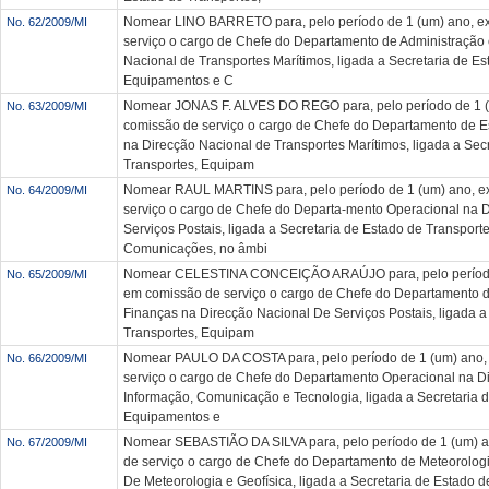
Nomear LINO BARRETO para, pelo período de 1 (um) ano, e
No. 62/2009/MI
serviço o cargo de Chefe do Departamento de Administração
Nacional de Transportes Marítimos, ligada a Secretaria de Es
Equipamentos e C
Nomear JONAS F. ALVES DO REGO para, pelo período de 1 (
No. 63/2009/MI
comissão de serviço o cargo de Chefe do Departamento de 
na Direcção Nacional de Transportes Marítimos, ligada a Sec
Transportes, Equipam
Nomear RAUL MARTINS para, pelo período de 1 (um) ano, e
No. 64/2009/MI
serviço o cargo de Chefe do Departa-mento Operacional na 
Serviços Postais, ligada a Secretaria de Estado de Transpor
Comunicações, no âmbi
Nomear CELESTINA CONCEIÇÃO ARAÚJO para, pelo período 
No. 65/2009/MI
em comissão de serviço o cargo de Chefe do Departamento d
Finanças na Direcção Nacional De Serviços Postais, ligada a
Transportes, Equipam
Nomear PAULO DA COSTA para, pelo período de 1 (um) ano,
No. 66/2009/MI
serviço o cargo de Chefe do Departamento Operacional na D
Informação, Comunicação e Tecnologia, ligada a Secretaria d
Equipamentos e
Nomear SEBASTIÃO DA SILVA para, pelo período de 1 (um) a
No. 67/2009/MI
de serviço o cargo de Chefe do Departamento de Meteorolog
De Meteorologia e Geofísica, ligada a Secretaria de Estado d