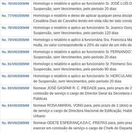
Homologo o relatório e aplico ao funcionário Sr. JOSÉ LUÍ
No. 76/VIII/2009/MI
Suspensão, sem Vencimentos, pelo periodo 20 dias
Homologo o relatório e deixo de aplicar qualquer pena discipl
No. 77/VIII/2009/MI
Cesaltina Dias de Carvalho tendo em vista não ter sido const
Homologo o relatório e aplico ao funcionário Sr. Joanico Gon
No. 78/VIII/2009/MI
Suspensão, sem Vencimentos, pelo periodo 120 dias
Homologo o relatório e aplico à funcionária Sra. Francisca Ma
No. 79/VIII/2009/MI
multa, no valor correspondente a 20% do valor de um mês de 
Homologo o relatório e aplico ao funcionário Sr. FERNAND
No. 80/VIII/2009/MI
Suspensão, sem Vencimentos, pelo periodo 20 dias
Homologo o relatório e aplico ao funcionário Sr. Filomeno So
No. 81/VIII/2009/MI
Suspensão, sem Vencimentos, pelo periodo 90 dias
Homologo o relatório e aplico ao funcionário Sr. HERCUL
No. 82/VIII/2009/MI
de Suspensão, sem Vencimentos, pelo periodo 20 dias
Nomear JOSÉ GASPAR R. C. PIEDADE para, pelo prazo de 2 (
No. 83/VIII/2009/MI
comissão de serviço o cargo de Director Geral da Secretaria
Públicas
Nomear ROSA AMARAL VONG para, pelo prazo de 2 (dois) an
No. 84/VIII/2009/MI
de serviço o cargo de Directora Nacional de Edificação, Hab
Urbano
Nomear ODETE ESPERANÇA DA C. FREITAS para, pelo prazo 
No. 85/VIII/2009/MI
exercer em comissão de serviço o cargo de Chefe do Depar