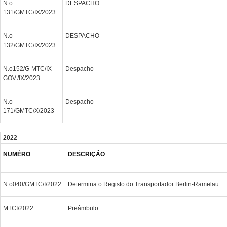
N.o
DESPACHO
131/GMTC/IX/2023 .
N.o
DESPACHO
132/GMTC/IX/2023
N.o152/G-MTC/IX-
Despacho
GOV./IX/2023
N.o
Despacho
171/GMTC/X/2023
2022
NUMÉRO
DESCRIÇÃO
N.o040/GMTC/I/2022
Determina o Registo do Transportador Berlin-Ramelau
MTCI/2022
Preâmbulo