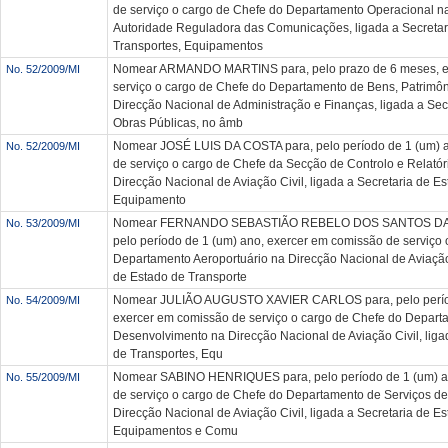
de serviço o cargo de Chefe do Departamento Operacional n
Autoridade Reguladora das Comunicações, ligada a Secretar
Transportes, Equipamentos
Nomear ARMANDO MARTINS para, pelo prazo de 6 meses, e
No. 52/2009/MI
serviço o cargo de Chefe do Departamento de Bens, Patrimôn
Direcção Nacional de Administração e Finanças, ligada a Sec
Obras Públicas, no âmb
Nomear JOSÉ LUIS DA COSTA para, pelo período de 1 (um) 
No. 52/2009/MI
de serviço o cargo de Chefe da Secção de Controlo e Relatór
Direcção Nacional de Aviação Civil, ligada a Secretaria de E
Equipamento
Nomear FERNANDO SEBASTIÃO REBELO DOS SANTOS DA 
No. 53/2009/MI
pelo período de 1 (um) ano, exercer em comissão de serviço 
Departamento Aeroportuário na Direcção Nacional de Aviação 
de Estado de Transporte
Nomear JULIÃO AUGUSTO XAVIER CARLOS para, pelo períod
No. 54/2009/MI
exercer em comissão de serviço o cargo de Chefe do Depar
Desenvolvimento na Direcção Nacional de Aviação Civil, liga
de Transportes, Equ
Nomear SABINO HENRIQUES para, pelo período de 1 (um) a
No. 55/2009/MI
de serviço o cargo de Chefe do Departamento de Serviços de
Direcção Nacional de Aviação Civil, ligada a Secretaria de E
Equipamentos e Comu