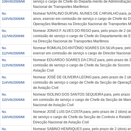
serviço o cargo de Chefe do Departa-mento de Administração
109/VIII/2009/MI
Nacional de Transportes Marítimos
Nomear NATALINO DURVAL NUNES DE CARVALHO para, pelo
No.
anos, exercer em comissão de serviço o cargo de Chefe do 
110/VIII/2009/MI
Operações Marítimas na Direcção Nacional de Transportes M
Nomear JONAS F. ALVES DO REGO para, pelo prazo de 2 (doi
No.
comissão de serviço o cargo de Chefe do Departamento de 
111/VIII/2009/MI
na Direcção Nacional de Transportes Marítimos
Nomear ROMUALDO ANTÓNIO SOARES DA SILVA para, pelo pr
No.
exercer em comissão de serviço o cargo de Director Nacional 
112/VIII/2009/MI
Nomear EDUARDO SOARES DA CRUZ para, pelo prazo de 2 (
No.
comissão de serviço o cargo de Chefe da Secção de Socorro
113/VIII/2009/MI
Aviação Civil
Nomear JOSÉ DE OLIVEIRA LEONG para, pelo prazo de 2 (do
No.
comissão de serviço o cargo de Chefe da Secção de Operaçõ
114/VIII/2009/MI
de Aviação Civil
Nomear ISOLINO DOS SANTOS SEQUEIRA para, pelo prazo de
No.
em comissão de serviço o cargo de Chefe da Secção de Man
115/VIII/2009/MI
Nacional de Aviação Civil
Nomear JOSÉ LUIS DA COSTA para, pelo prazo de 2 (dois) a
No.
de serviço o cargo de Chefe da Secção de Controlo e Relatór
116/VIII/2009/MI
Direcção Nacional de Aviação Civil
Nomear SABINO HENRIQUES para, pelo prazo de 2 (dois) an
No.