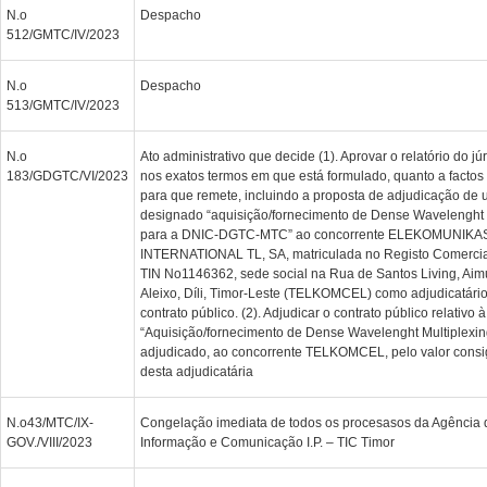
N.o
Despacho
512/GMTC/IV/2023
N.o
Despacho
513/GMTC/IV/2023
N.o
Ato administrativo que decide (1). Aprovar o relatório do j
183/GDGTC/VI/2023
nos exatos termos em que está formulado, quanto a factos 
para que remete, incluindo a proposta de adjudicação de 
designado “aquisição/fornecimento de Dense Wavelenght
para a DNIC-DGTC-MTC” ao concorrente ELEKOMUNIKA
INTERNATIONAL TL, SA, matriculada no Registo Comerc
TIN No1146362, sede social na Rua de Santos Living, Ai
Aleixo, Díli, Timor-Leste (TELKOMCEL) como adjudicatári
contrato público. (2). Adjudicar o contrato público relativo à
“Aquisição/fornecimento de Dense Wavelenght Multiplexin
adjudicado, ao concorrente TELKOMCEL, pelo valor cons
desta adjudicatária
N.o43/MTC/IX-
Congelação imediata de todos os procesasos da Agência 
GOV./VIII/2023
Informação e Comunicação I.P. – TIC Timor