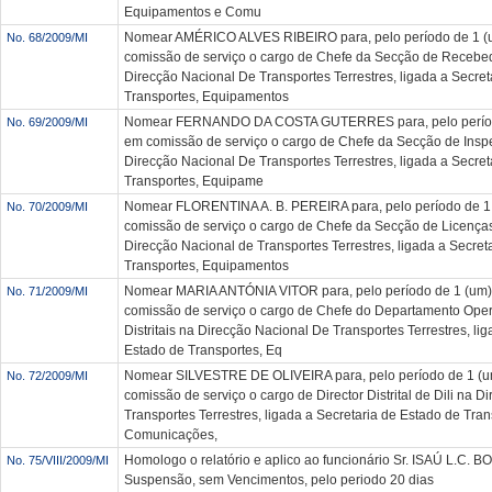
Equipamentos e Comu
Nomear AMÉRICO ALVES RIBEIRO para, pelo período de 1 (u
No. 68/2009/MI
comissão de serviço o cargo de Chefe da Secção de Recebed
Direcção Nacional De Transportes Terrestres, ligada a Secret
Transportes, Equipamentos
Nomear FERNANDO DA COSTA GUTERRES para, pelo período
No. 69/2009/MI
em comissão de serviço o cargo de Chefe da Secção de Ins
Direcção Nacional De Transportes Terrestres, ligada a Secret
Transportes, Equipame
Nomear FLORENTINA A. B. PEREIRA para, pelo período de 1 
No. 70/2009/MI
comissão de serviço o cargo de Chefe da Secção de Licenç
Direcção Nacional de Transportes Terrestres, ligada a Secret
Transportes, Equipamentos
Nomear MARIA ANTÓNIA VITOR para, pelo período de 1 (um)
No. 71/2009/MI
comissão de serviço o cargo de Chefe do Departamento Oper
Distritais na Direcção Nacional De Transportes Terrestres, li
Estado de Transportes, Eq
Nomear SILVESTRE DE OLIVEIRA para, pelo período de 1 (u
No. 72/2009/MI
comissão de serviço o cargo de Director Distrital de Dili na 
Transportes Terrestres, ligada a Secretaria de Estado de Tra
Comunicações,
Homologo o relatório e aplico ao funcionário Sr. ISAÚ L.C. 
No. 75/VIII/2009/MI
Suspensão, sem Vencimentos, pelo periodo 20 dias