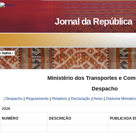
Skip to main content
Jornal da República
›
home
›
You are here
Ministério dos Transportes e Co
Despacho
|
Despacho
||
Regulamento
||
Relatório
||
Declaração
||
Aviso
||
Diploma Ministeri
2026
NUMÉRO
DESCRIÇÃO
PUBLICADA E