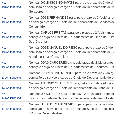
Nomear DOMINGOS BONAPATE para, pelo prazo de 2 (dois) 
No.
comissão de serviço o cargo de Chefe do Departamento de 
134/VIII/2009/MI
Geradores
Nomear JOSÉ FERNANDES para, pelo prazo de 2 (dois) anos
No.
de serviço o cargo de Chefe do De-partamento de Serviços d
135/VIII/2009/MI
Consumidor
Nomear CARLOS FREITAS para, pelo prazo de 2 (dois) anos,
No.
serviço o cargo de Chefe do De-partamento da Linha de Distri
136/VIII/2009/MI
Sub-Dis-tritos
Nomear JOSÉ MANUEL DO REGO para, pelo prazo de 2 (dois
No.
comissão de serviço o cargo de Chefe do Departamento de S
137/VIII/2009/MI
Atendimento ao Consumidor
Nomear JOÃO CARCERES para, pelo prazo de 2 (dois) anos,
No.
serviço o cargo de Chefe do De-partamento de Recursos H
138/VIII/2009/MI
Nomear FLORENTINO MENDES para, pelo prazo de 2 (dois) 
No.
comissão de serviço o cargo de Chefe do Departamento de Lo
139/VIII/2009/MI
Nomear ANTONIO GUTERRES para, pelo prazo de 2 (dois) an
No.
de serviço o cargo de Chefe do Departamento da Linha de Dis
140/VIII/2009/MI
Nomear JORGE FELIZ para, pelo prazo 2 (dois) anos, exerce
No.
o cargo de Chefe de Secção da Electrici-dade de Timor Leste-
141/VIII/2009/MI
Nomear JULIO DE SA BENEVIDES para, pelo prazo de 2 (dois
No.
comissao de servico o cargo de Chefe de Seccao da Electrici
142/VIII/2009/MI
EDTL no Distrito de Ainaro