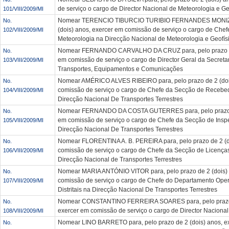
de serviço o cargo de Director Nacional de Meteorologia e Ge
101/VIII/2009/MI
Nomear TERENCIO TIBURCIO TURIBIO FERNANDES MONIZ pa
No.
(dois) anos, exercer em comissão de serviço o cargo de Che
102/VIII/2009/MI
Meteorologia na Direcção Nacional de Meteorologia e Geofís
Nomear FERNANDO CARVALHO DA CRUZ para, pelo prazo de 
No.
em comissão de serviço o cargo de Director Geral da Secreta
103/VIII/2009/MI
Transportes, Equipamentos e Comunicações
Nomear AMÉRICO ALVES RIBEIRO para, pelo prazo de 2 (doi
No.
comissão de serviço o cargo de Chefe da Secção de Recebed
104/VIII/2009/MI
Direcção Nacional De Transportes Terrestres
Nomear FERNANDO DA COSTA GUTERRES para, pelo prazo de
No.
em comissão de serviço o cargo de Chefe da Secção de Ins
105/VIII/2009/MI
Direcção Nacional De Transportes Terrestres
Nomear FLORENTINA A. B. PEREIRA para, pelo prazo de 2 (d
No.
comissão de serviço o cargo de Chefe da Secção de Licenç
106/VIII/2009/MI
Direcção Nacional de Transportes Terrestres
Nomear MARIA ANTÓNIO VITOR para, pelo prazo de 2 (dois) 
No.
comissão de serviço o cargo de Chefe do Departamento Oper
107/VIII/2009/MI
Distritais na Direcção Nacional De Transportes Terrestres
Nomear CONSTANTINO FERREIRA SOARES para, pelo prazo d
No.
exercer em comissão de serviço o cargo de Director Nacional
108/VIII/2009/MI
Nomear LINO BARRETO para, pelo prazo de 2 (dois) anos, e
No.