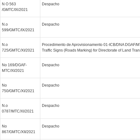
N O 563
Despacho
/GMTC/IX/2021
N.o
Despacho
599/GMTC/IX/2021
N.o
Procedimento de Aprovisionamento 01-ICB/DNA DGAF/M
725/GMTC/XI/2021
Traffic Signs (Roads Marking) for Directorate of Land Tran
No 169/DGAF-
Despacho
MTC/XI/2021
No
Despacho
750/GMTC/XI/2021
N.o
Despacho
0787/MTC/XI/2021
No
Despacho
867/GMTC/XII/2021