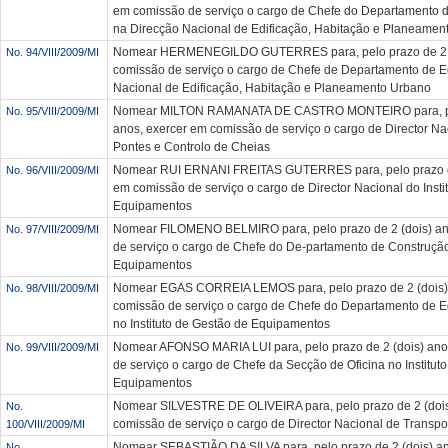
em comissão de serviço o cargo de Chefe do Departamento
na Direcção Nacional de Edificação, Habitação e Planeamen
Nomear HERMENEGILDO GUTERRES para, pelo prazo de 2 (d
No. 94/VIII/2009/MI
comissão de serviço o cargo de Chefe de Departamento de E
Nacional de Edificação, Habitação e Planeamento Urbano
Nomear MILTON RAMANATA DE CASTRO MONTEIRO para, pelo
No. 95/VIII/2009/MI
anos, exercer em comissão de serviço o cargo de Director Na
Pontes e Controlo de Cheias
Nomear RUI ERNANI FREITAS GUTERRES para, pelo prazo de 
No. 96/VIII/2009/MI
em comissão de serviço o cargo de Director Nacional do Insti
Equipamentos
Nomear FILOMENO BELMIRO para, pelo prazo de 2 (dois) an
No. 97/VIII/2009/MI
de serviço o cargo de Chefe do De-partamento de Construção 
Equipamentos
Nomear EGAS CORREIA LEMOS para, pelo prazo de 2 (dois) 
No. 98/VIII/2009/MI
comissão de serviço o cargo de Chefe do Departamento de
no Instituto de Gestão de Equipamentos
Nomear AFONSO MARIA LUI para, pelo prazo de 2 (dois) ano
No. 99/VIII/2009/MI
de serviço o cargo de Chefe da Secção de Oficina no Institut
Equipamentos
Nomear SILVESTRE DE OLIVEIRA para, pelo prazo de 2 (dois
No.
comissão de serviço o cargo de Director Nacional de Transpor
100/VIII/2009/MI
Nomear SEBASTIÃO DA SILVA para, pelo prazo de 2 (dois) a
No.