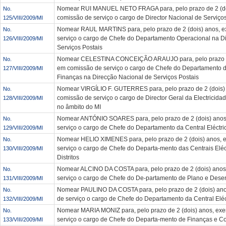
Nomear RUI MANUEL NETO FRAGA para, pelo prazo de 2 (doi
No.
comissão de serviço o cargo de Director Nacional de Serviço
125/VIII/2009/MI
Nomear RAUL MARTINS para, pelo prazo de 2 (dois) anos, e
No.
serviço o cargo de Chefe do Departamento Operacional na D
126/VIII/2009/MI
Serviços Postais
Nomear CELESTINA CONCEIÇÃO ARAUJO para, pelo prazo de 
No.
em comissão de serviço o cargo de Chefe do Departamento d
127/VIII/2009/MI
Finanças na Direcção Nacional de Serviços Postais
Nomear VIRGÍLIO F. GUTERRES para, pelo prazo de 2 (dois)
No.
comissão de serviço o cargo de Director Geral da Electricida
128/VIII/2009/MI
no âmbito do MI
Nomear ANTÓNIO SOARES para, pelo prazo de 2 (dois) anos
No.
serviço o cargo de Chefe do Departamento da Central Eléctric
129/VIII/2009/MI
Nomear HELIO XIMENES para, pelo prazo de 2 (dois) anos, 
No.
serviço o cargo de Chefe do Departa-mento das Centrais Eléct
130/VIII/2009/MI
Distritos
Nomear ALCINO DA COSTA para, pelo prazo de 2 (dois) anos
No.
serviço o cargo de Chefe do De-partamento de Plano e Des
131/VIII/2009/MI
Nomear PAULINO DA COSTA para, pelo prazo de 2 (dois) ano
No.
de serviço o cargo de Chefe do Departamento da Central Elé
132/VIII/2009/MI
Nomear MARIA MONIZ para, pelo prazo de 2 (dois) anos, ex
No.
serviço o cargo de Chefe do Departa-mento de Finanças e Co
133/VIII/2009/MI