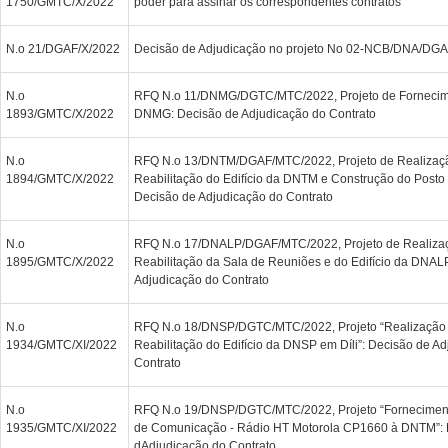
1750/GMTC/X/2022
poder para assinar os correspondentes contratos
N.o 21/DGAF/X/2022
Decisão de Adjudicação no projeto No 02-NCB/DNA/DG
N.o
RFQ N.o 11/DNMG/DGTC/MTC/2022, Projeto de Fornecime
1893/GMTC/X/2022
DNMG: Decisão de Adjudicação do Contrato
N.o
RFQ N.o 13/DNTM/DGAF/MTC/2022, Projeto de Realizaç
1894/GMTC/X/2022
Reabilitação do Edifício da DNTM e Construção do Posto
Decisão de Adjudicação do Contrato
N.o
RFQ N.o 17/DNALP/DGAF/MTC/2022, Projeto de Realiza
1895/GMTC/X/2022
Reabilitação da Sala de Reuniões e do Edifício da DNAL
Adjudicação do Contrato
N.o
RFQ N.o 18/DNSP/DGTC/MTC/2022, Projeto “Realização
1934/GMTC/XI/2022
Reabilitação do Edifício da DNSP em Díli”: Decisão de A
Contrato
N.o
RFQ N.o 19/DNSP/DGTC/MTC/2022, Projeto “Fornecimen
1935/GMTC/XI/2022
de Comunicação - Rádio HT Motorola CP1660 à DNTM”: 
dAdjudicação do Contrato