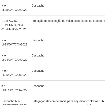
N.o
Despacho
1505/GMTC/IX/2022
DESPACHO
Proibição de circulação de veículos pesados de transport
CONJUNTO N. o
01/MI/MTC/IX/2022
N.o
Despacho
1623/GMTC/IX/2022
N.o
Despacho
1624/GMTC/IX/2022
N.o
Despacho
1625/GMTC/IX/2022
n.o
Despacho
1641/GMTC/IX/2022
Despacho N.o
Delegação de competência para adjudicar contratos públ