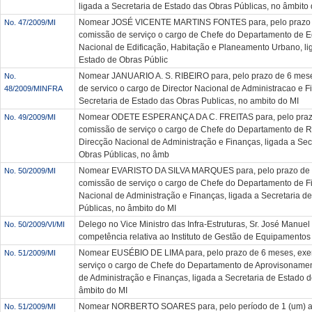
ligada a Secretaria de Estado das Obras Públicas, no âmbito 
Nomear JOSÉ VICENTE MARTINS FONTES para, pelo prazo d
No. 47/2009/MI
comissão de serviço o cargo de Chefe do Departamento de E
Nacional de Edificação, Habitação e Planeamento Urbano, li
Estado de Obras Públic
Nomear JANUARIO A. S. RIBEIRO para, pelo prazo de 6 mes
No.
de servico o cargo de Director Nacional de Administracao e F
48/2009/MINFRA
Secretaria de Estado das Obras Publicas, no ambito do MI
Nomear ODETE ESPERANÇA DA C. FREITAS para, pelo prazo
No. 49/2009/MI
comissão de serviço o cargo de Chefe do Departamento de
Direcção Nacional de Administração e Finanças, ligada a Sec
Obras Públicas, no âmb
Nomear EVARISTO DA SILVA MARQUES para, pelo prazo de 
No. 50/2009/MI
comissão de serviço o cargo de Chefe do Departamento de F
Nacional de Administração e Finanças, ligada a Secretaria d
Públicas, no âmbito do MI
Delego no Vice Ministro das Infra-Estruturas, Sr. José Manue
No. 50/2009/VI/MI
competência relativa ao Instituto de Gestão de Equipamentos 
Nomear EUSÉBIO DE LIMA para, pelo prazo de 6 meses, exe
No. 51/2009/MI
serviço o cargo de Chefe do Departamento de Aprovisonamen
de Administração e Finanças, ligada a Secretaria de Estado 
âmbito do MI
Nomear NORBERTO SOARES para, pelo período de 1 (um) a
No. 51/2009/MI