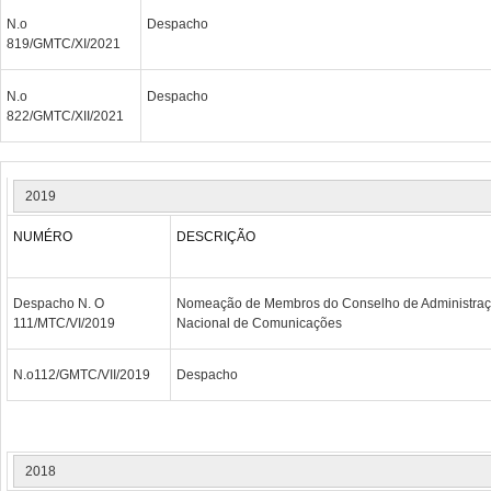
N.o
Despacho
819/GMTC/XI/2021
N.o
Despacho
822/GMTC/XII/2021
2019
NUMÉRO
DESCRIÇÃO
Despacho N. O
Nomeação de Membros do Conselho de Administraç
111/MTC/VI/2019
Nacional de Comunicações
N.o112/GMTC/VII/2019
Despacho
2018