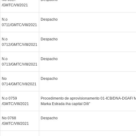
/GMTC/VII/2021
N.o
Despacho
0711/GMTC/VIII/2021
N.o
Despacho
0712/GMTC/VIII/2021
N.o
Despacho
0713/GMTC/VIII/2021
No
Despacho
0714/GMTC/VII/2021
N.o 0759
Procedimento de aprovisionamento 01-ICB/DNA-DGAF/ M
/GMTC/VIII/2021
Marka Estrada iha capital Díli”
No 0768
Despacho
/GMTC/VIII/2021