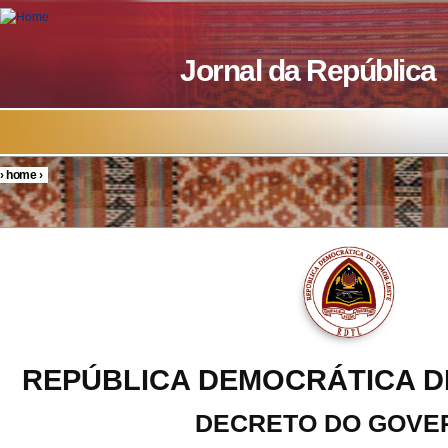
Skip to main content
Jornal da República
›
home
›
You are here
REPÚBLICA DEMOCRÁTICA D
DECRETO DO GOVE