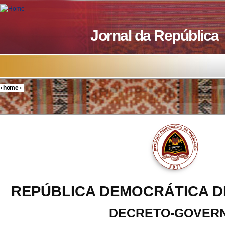
Skip to main content
Jornal da República
›
home
›
You are here
REPÚBLICA DEMOCRÁTICA D
DECRETO-GOVER