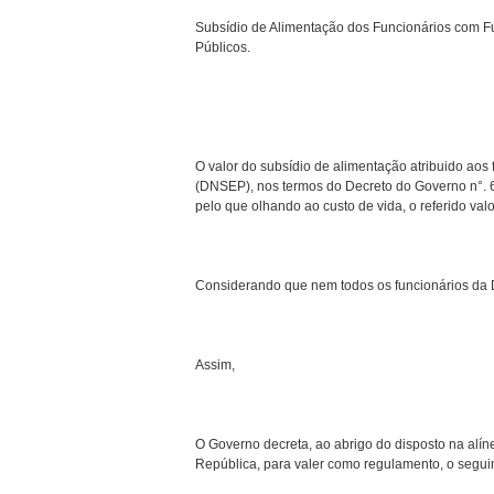
Subsídio de Alimentação dos Funcionários com Fu
Públicos.
O valor do subsídio de alimentação atribuido aos
(DNSEP), nos termos do Decreto do Governo n°. 6/
pelo que olhando ao custo de vida, o referido valo
Considerando que nem todos os funcionários da D
Assim,
O Governo decreta, ao abrigo do disposto na alíne
República, para valer como regulamento, o segui