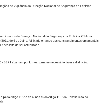
nções de Vigilância da Direcção Nacional de Segurança de Edifícios
 funcionários da Direcção Nacional de Segurança de Edifícios Públicos
2011, de 6 de Julho, foi fixado olhando aos constrangimentos orçamentais,
r necessita de ser actualizado.
NSEP trabalham por turnos, torna-se necessário fazer a distinção.
a p) do Artigo 115° e da alínea d) do Artigo 116° da Constituição da
nte: