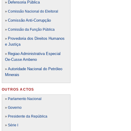
Defensori
a Pública
»
»
Comissão Nacional do Eleitoral
Comissão Anti-Corrupção
»
»
Comissão da Função Pública
Provedoria dos Direitos Humanos
»
e Justiça
Regiao Administrativa Especial
»
Oe-Cusse Ambeno
Autoridade Nacional do Petróleo
»
Minerais
OUTROS ACTOS
»
Parlamento Nacional
»
Governo
»
Presidente da República
»
Série I