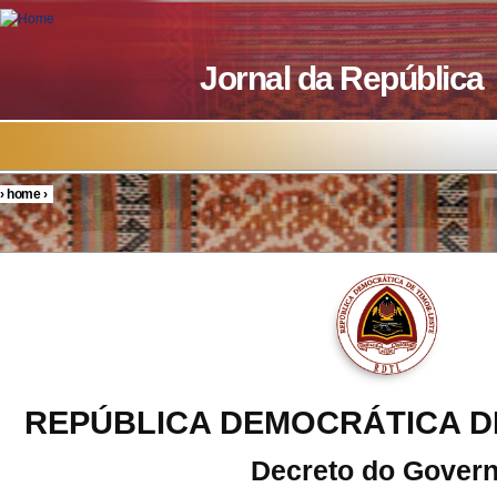
Skip to main content
Jornal da República
›
home
›
You are here
REPÚBLICA DEMOCRÁTICA D
Decreto do Gover