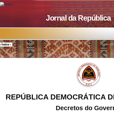
Skip to main content
Jornal da República
›
home
›
You are here
REPÚBLICA DEMOCRÁTICA D
Decretos do Gover