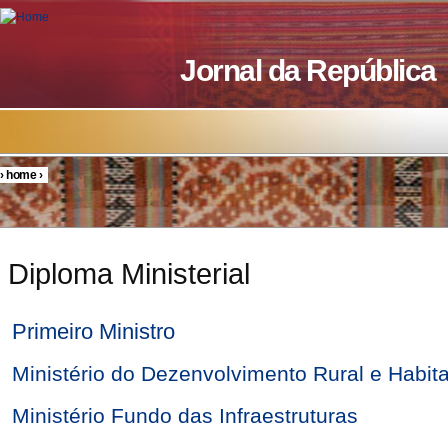
Skip to main content
Jornal da República
›
home
›
You are here
Diploma Ministerial
Primeiro Ministro
Ministério do Dezenvolvimento Rural e Habit
Ministério Fundo das Infraestruturas