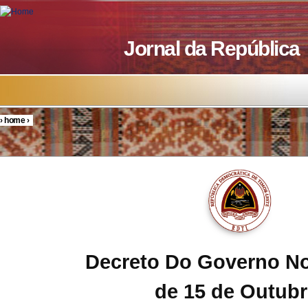
Skip to main content
Jornal da República
›
home
›
You are here
Decreto Do Governo No
de 15 de Outub