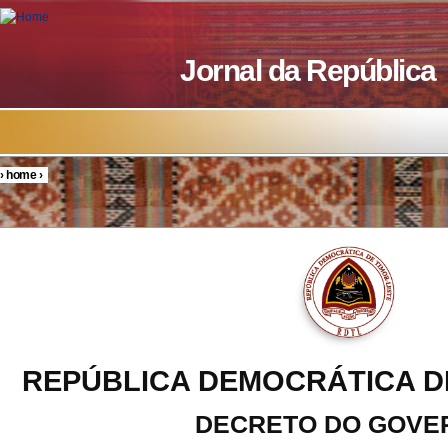
Skip to main content
Jornal da República
›
home
›
You are here
REPÚBLICA DEMOCRÁTICA D
DECRETO DO GOVE