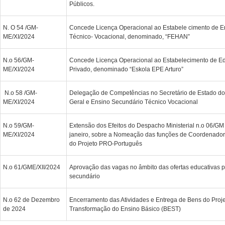
Públicos.
N. O 54 /GM-
Concede Licença Operacional ao Estabele cimento de E
ME/XI/2024
Técnico- Vocacional, denominado, “FEHAN”
N.o 56/GM-
Concede Licença Operacional ao Estabelecimento de E
ME/XI/2024
Privado, denominado “Eskola EPE Arturo”
N.o 58 /GM-
Delegação de Competências no Secretário de Estado do
ME/XI/2024
Geral e Ensino Secundário Técnico Vocacional
N.o 59/GM-
Extensão dos Efeitos do Despacho Ministerial n.o 06/GM
ME/XI/2024
janeiro, sobre a Nomeação das funções de Coordenado
do Projeto PRO-Português
N.o 61/GME/XII/2024
Aprovação das vagas no âmbito das ofertas educativas p
secundário
N.o 62 de Dezembro
Encerramento das Atividades e Entrega de Bens do Proje
de 2024
Transformação do Ensino Básico (BEST)