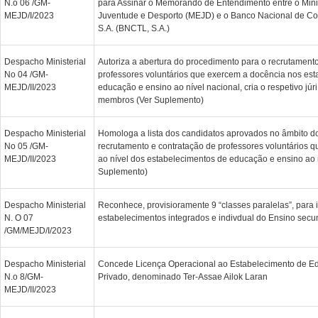
N.o 06 /GM-
para Assinar o Memorando de Entendimento entre o Mini
MEJD/I/2023
Juventude e Desporto (MEJD) e o Banco Nacional de Co
S.A. (BNCTL, S.A.)
Despacho Ministerial
Autoriza a abertura do procedimento para o recrutamento
No 04 /GM-
professores voluntários que exercem a docência nos es
MEJD/II/2023
educação e ensino ao nível nacional, cria o respetivo júr
membros (Ver Suplemento)
Despacho Ministerial
Homologa a lista dos candidatos aprovados no âmbito d
No 05 /GM-
recrutamento e contratação de professores voluntários 
MEJD/II/2023
ao nível dos estabelecimentos de educação e ensino ao n
Suplemento)
Despacho Ministerial
Reconhece, provisioramente 9 “classes paralelas”, para 
N. O 07
estabelecimentos integrados e indivdual do Ensino secun
/GM/MEJD/I/2023
Despacho Ministerial
Concede Licença Operacional ao Estabelecimento de E
N.o 8/GM-
Privado, denominado Ter-Assae Ailok Laran
MEJD/II/2023