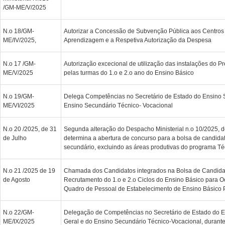
/GM-ME/V/2025
N.o 18/GM-
Autorizar a Concessão de Subvenção Pública aos Centros
ME/IV/2025,
Aprendizagem e a Respetiva Autorização da Despesa
N.o 17 /GM-
Autorização excecional de utilização das instalações do Pr
ME/V/2025
pelas turmas do 1.o e 2.o ano do Ensino Básico
N.o 19/GM-
Delega Competências no Secretário de Estado do Ensino 
ME/VI/2025
Ensino Secundário Técnico- Vocacional
N.o 20 /2025, de 31
Segunda alteração do Despacho Ministerial n.o 10/2025, 
de Julho
determina a abertura de concurso para a bolsa de candida
secundário, excluindo as áreas produtivas do programa Té
N.o 21 /2025 de 19
Chamada dos Candidatos integrados na Bolsa de Candida
de Agosto
Recrutamento do 1.o e 2.o Ciclos do Ensino Básico para 
Quadro de Pessoal de Estabelecimento de Ensino Básico P
N.o 22/GM-
Delegação de Competências no Secretário de Estado do E
ME/IX/2025
Geral e do Ensino Secundário Técnico-Vocacional, durante