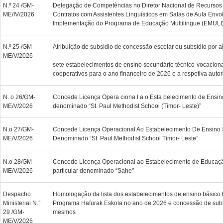
N.º 24 /GM-
Delegação de Competências no Diretor Nacional de Recursos
ME/IV/2026
Contratos com Assistentes Linguísticos em Salas de Aula Envo
Implementação do Programa de Educação Multilingue (EMULI
N.º 25 /GM-
Atribuição de subsídio de concessão escolar ou subsídio por a
ME/V/2026
sete estabelecimentos de ensino secundário técnico-vocaciona
cooperativos para o ano financeiro de 2026 e a respetiva aut
N. o 26/GM-
Concede Licença Opera ciona l a o Esta belecimento de Ensino
ME/V/2026
denominado “St. Paul Methodist School (Timor- Leste)”
N.o 27/GM-
Concede Licença Operacional Ao Estabelecimento De Ensino 
ME/V/2026
Denominado “St. Paul Methodist School Timor- Leste”
N.o 28/GM-
Concede Licença Operacional ao Estabelecimento de Educaçã
ME/V/2026
particular denominado “Sahe”
Despacho
Homologação da lista dos estabelecimentos de ensino básico b
Ministerial N.°
Programa Hafurak Eskola no ano de 2026 e concessão de sub
29 /GM-
mesmos
ME/V/2026