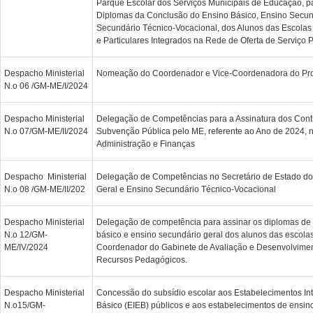
Parque Escolar dos Serviços Municipais de Educação, pa
Diplomas da Conclusão do Ensino Básico, Ensino Secun
Secundário Técnico-Vocacional, dos Alunos das Escolas 
e Particulares Integrados na Rede de Oferta de Serviço 
Despacho Ministerial
Nomeação do Coordenador e Vice-Coordenadora do Pro
N.o 06 /GM-ME/I/2024
Despacho Ministerial
Delegação de Competências para a Assinatura dos Cont
N.o 07/GM-ME/II/2024
Subvenção Pública pelo ME, referente ao Ano de 2024, n
Administração e Finanças
Despacho Ministerial
Delegação de Competências no Secretário de Estado do
N.o 08 /GM-ME/II/202
Geral e Ensino Secundário Técnico-Vocacional
Despacho Ministerial
Delegação de competência para assinar os diplomas de
N.o 12/GM-
básico e ensino secundário geral dos alunos das escol
ME/IV/2024
Coordenador do Gabinete de Avaliação e Desenvolviment
Recursos Pedagógicos.
Despacho Ministerial
Concessão do subsídio escolar aos Estabelecimentos In
N.o15/GM-
Básico (EIEB) públicos e aos estabelecimentos de ensino