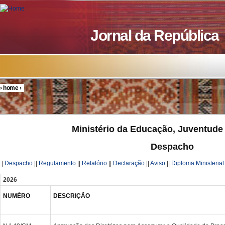
Skip to main content
Jornal da República
›
home
›
You are here
Ministério da Educação, Juventude
Despacho
|
Despacho
||
Regulamento
||
Relatório
||
Declaração
||
Aviso
||
Diploma Ministerial
2026
NUMÉRO
DESCRIÇÃO