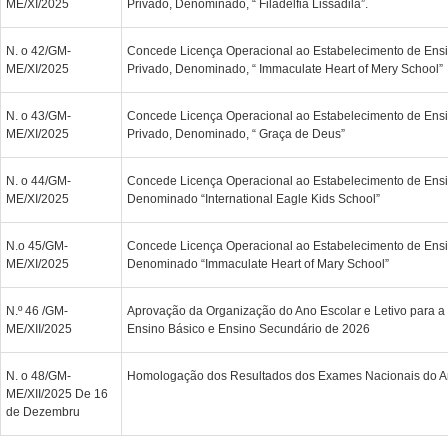
ME/XI/2025
Privado, Denominado, “ Filadelfia Lissadila”.
N. o 42/GM-
Concede Licença Operacional ao Estabelecimento de Ensi
ME/XI/2025
Privado, Denominado, “ Immaculate Heart of Mery School”
N. o 43/GM-
Concede Licença Operacional ao Estabelecimento de Ensi
ME/XI/2025
Privado, Denominado, “ Graça de Deus”
N. o 44/GM-
Concede Licença Operacional ao Estabelecimento de Ensi
ME/XI/2025
Denominado “International Eagle Kids School”
N.o 45/GM-
Concede Licença Operacional ao Estabelecimento de Ensi
ME/XI/2025
Denominado “Immaculate Heart of Mary School”
N.º 46 /GM-
Aprovação da Organização do Ano Escolar e Letivo para a
ME/XII/2025
Ensino Básico e Ensino Secundário de 2026
N. o 48/GM-
Homologação dos Resultados dos Exames Nacionais do An
ME/XII/2025 De 16
de Dezembru