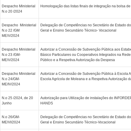
Despacho Ministerial
Homologação das listas finais de integração na bolsa de
N.o 20 /2024
Despacho Ministerial
Delegação de Competências no Secretário de Estado do
N.o 22 /GM
Geral e Ensino Secundário Técnico- Vocacional
ME/V/2024
Despacho Ministerial
Autorizar a Concessão de Subvenção Pública aos Estab
N.o 23 /GM-
Básico Particulares ou Cooperativos Integrados na Rede 
ME/V/2024
Público e a Respetiva Autorização da Despesa
Despacho Ministerial
Autorizar a Concessão de Subvenção Pública à Escola Ag
N.o 24/GM-
Escola Agrícola de Moleana e a Respetiva Autorização 
ME/IV/2024
N.o 25 /2024, de 20
Autorização para Utilização de instalações do INFORD
Junho
HANDS
N.o 26/GM-
Delegação de Competências no Secretário de Estado do
ME/VI/2024
Geral e Ensino Secundário Técnico-Vocacional