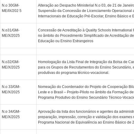
N.o 30GM-
Alteração ao Despacho Ministerial N.o 03, de 21 de Janeiro
ME/IX/202 5
Suspensão da Concessão de Licenciamento Operacional 
Internacionais de Educação Pré-Escolar, Ensino Básico e 
N.o31/GM-
Concessão de Acreditação à Quality Schools International 
ME/X/2025
no âmbito do Procedimento Simplificado de Acreditação d
Educação ou Ensino Estrangeiros
N.o32/GM-
Homologação da Lista Final de Integração da Bolsa de Ca
ME/X/2025
para os Grupos de Recrutamentos do Ensino Secundário, e
produtivas do programa técnico-vocacional.
N.o 33/GM-
Nomeação do Coordenador do Projeto de Cooperação Bilat
ME/X/2025
Leste e o Brasil – Projeto-Piloto no âmbito da Formação d
Programa Produtivo do Ensino Secundário Técnico-Vocaci
N.o 34/GM-
Aprovação da lista dos funcionários e agentes da administr
ME/X/2025
preparação, impressão, correção e validação dos exames n
Programa Nacional de Equivalência ao Ensino Básico de 