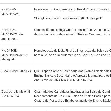
N.o40/GM-
Nomeação do Coordenador do Projeto “Basic Education
ME/VIII/2024
Strengthening and Transformation (BEST) Project”
N.o43/GM-
Concessão de Licença Operacional para os 2.o e 3.o Ci
ME/VIII/2024 de
de Ensino Básico, denominado “Pelican Grammar Schoo
agosto/2024
N.o 044/GM-
Homologação da Lista Final de Integração da Bolsa de 
ME/VIII/2024 de 23
para o Grupo de Recrutamento do 1.o e 2.o Ciclos do En
/de agosto
N.o45/GM/ME/IX/2024
Que Dispõe Sobre o Calendário dos Exames Nacionais 
Ensino Básico e Secundário e Aprova o Manual para os
Ano Letivo de 2024 N.o 45/GM/ME/IX/2024
Despacho Ministerial
Chamada dos Candidatos integrados na Bolsa de Candi
N.o 46 /2024
Recrutamento do 1.o e 2.o Ciclos do Ensino Básico par
Quadro de Pessoal de Estabelecimento de Ensino Básic