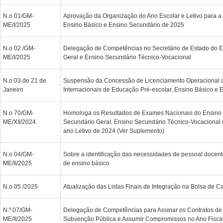
N.o 01/GM-
Aprovação da Organização do Ano Escolar e Letivo para a
ME/I/2025
Ensino Básico e Ensino Secundário de 2025
N.o 02 /GM-
Delegação de Competências no Secretário de Estado do 
ME/I/2025
Geral e Ensino Secundário Técnico-Vocacional
N.o 03 de 21 de
Suspensão da Concessão de Licenciamento Operacional 
Janeiro
Internacionais de Educação Pré-escolar, Ensino Básico e 
N.o 70/GM-
Homologa os Resultados de Exames Nacionais do Ensino 
ME/XII/2024
Secundário Geral, Ensino Secundário Técnico-Vocacional 
ano Letivo de 2024 (Ver Suplemento)
N.o 04/GM-
Sobre a identificação das necessidades de pessoal docen
ME/II/2025
de ensino básico
N.o 05 /2025
Atualização das Listas Finais de Integração na Bolsa de C
N.º 07/GM-
Delegação de Competências para Assinar os Contratos d
ME/II/2025
Subvenção Pública e Assumir Compromissos no Ano Fiscal 