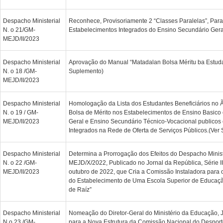
Despacho Ministerial
Reconhece, Provisoriamente 2 “Classes Paralelas”, Para
N. o 21/GM-
Estabelecimentos Integrados do Ensino Secundário Geral
MEJD/II/2023
Despacho Ministerial
Aprovação do Manual “Matadalan Bolsa Méritu ba Estuda
N. o 18 /GM-
Suplemento)
MEJD/II/2023
Despacho Ministerial
Homologação da Lista dos Estudantes Beneficiários no 
N. o 19 / GM-
Bolsa de Mérito nos Estabelecimentos de Ensino Basico
MEJD/II/2023
Geral e Ensino Secundário Técnico-Vocacional publicos e
Integrados na Rede de Oferta de Serviços Públicos.(Ver
Despacho Ministerial
Determina a Prorrogação dos Efeitos do Despacho Minist
N. o 22 /GM-
MEJD/X/2022, Publicado no Jornal da República, Série II
MEJD/II/2023
outubro de 2022, que Cria a Comissão Instaladora para 
do Estabelecimento de Uma Escola Superior de Educaçã
de Raíz”
Despacho Ministerial
Nomeação do Diretor-Geral do Ministério da Educação, 
N.o 23 /GM-
para a Nova Estrutura da Comissão Nacional do Despor