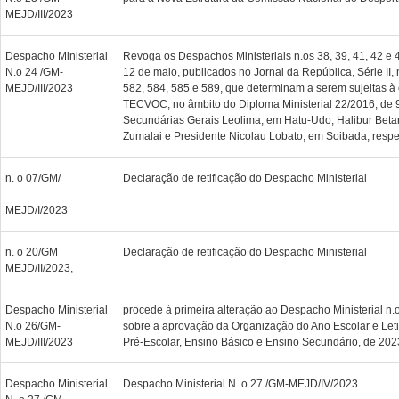
MEJD/III/2023
Despacho Ministerial
Revoga os Despachos Ministeriais n.os 38, 39, 41, 42 e
N.o 24 /GM-
12 de maio, publicados no Jornal da República, Série II, 
MEJD/III/2023
582, 584, 585 e 589, que determinam a serem sujeitas 
TECVOC, no âmbito do Diploma Ministerial 22/2016, de 
Secundárias Gerais Leolima, em Hatu-Udo, Halibur Beta
Zumalai e Presidente Nicolau Lobato, em Soibada, resp
n. o 07/GM/
Declaração de retificação do Despacho Ministerial
MEJD/I/2023
n. o 20/GM
Declaração de retificação do Despacho Ministerial
MEJD/II/2023,
Despacho Ministerial
procede à primeira alteração ao Despacho Ministerial n
N.o 26/GM-
sobre a aprovação da Organização do Ano Escolar e Let
MEJD/III/2023
Pré-Escolar, Ensino Básico e Ensino Secundário, de 202
Despacho Ministerial
Despacho Ministerial N. o 27 /GM-MEJD/IV/2023