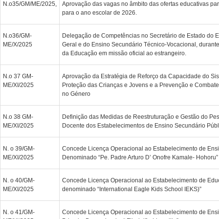
N.o35/GM/ME/2025,
Aprovação das vagas no âmbito das ofertas educativas pa
para o ano escolar de 2026.
N.o36/GM-
Delegação de Competências no Secretário de Estado do E
ME/X/2025
Geral e do Ensino Secundário Técnico-Vocacional, durante
da Educação em missão oficial ao estrangeiro.
N.o 37 GM-
Aprovação da Estratégia de Reforço da Capacidade do Sis
ME/XI/2025
Proteção das Crianças e Jovens e a Prevenção e Combate
no Género
N.o 38 GM-
Definição das Medidas de Reestruturação e Gestão do Pe
ME/XI/2025
Docente dos Estabelecimentos de Ensino Secundário Públ
N. o 39/GM-
Concede Licença Operacional ao Estabelecimento de Ensin
ME/XI/2025
Denominado “Pe. Padre Arturo D’ Onofre Kamale- Hohoru”
N. o 40/GM-
Concede Licença Operacional ao Estabelecimento de Edu
ME/XI/2025
denominado “International Eagle Kids School IEKS)”
N. o 41/GM-
Concede Licença Operacional ao Estabelecimento de Ensi