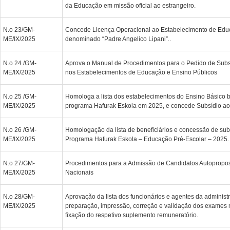
da Educação em missão oficial ao estrangeiro.
N.o 23/GM-
Concede Licença Operacional ao Estabelecimento de Edu
ME/IX/2025
denominado “Padre Angelico Lipani”..
N.o 24 /GM-
Aprova o Manual de Procedimentos para o Pedido de Subs
ME/IX/2025
nos Estabelecimentos de Educação e Ensino Públicos
N.o 25 /GM-
Homologa a lista dos estabelecimentos do Ensino Básico b
ME/IX/2025
programa Hafurak Eskola em 2025, e concede Subsídio ao
N.o 26 /GM-
Homologação da lista de beneficiários e concessão de sub
ME/IX/2025
Programa Hafurak Eskola – Educação Pré-Escolar – 2025.
N.o 27/GM-
Procedimentos para a Admissão de Candidatos Autopropo
ME/IX/2025
Nacionais
N.o 28/GM-
Aprovação da lista dos funcionários e agentes da administr
ME/IX/2025
preparação, impressão, correção e validação dos exames 
fixação do respetivo suplemento remuneratório.