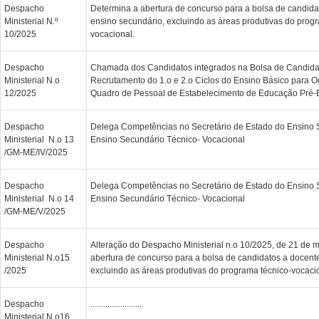
Despacho
Determina a abertura de concurso para a bolsa de candida
Ministerial N.º
ensino secundário, excluindo as áreas produtivas do prog
10/2025
vocacional.
Despacho
Chamada dos Candidatos integrados na Bolsa de Candida
Ministerial N.o
Recrutamento do 1.o e 2.o Ciclos do Ensino Básico para 
12/2025
Quadro de Pessoal de Estabelecimento de Educação Pré-E
Despacho
Delega Competências no Secretário de Estado do Ensino 
Ministerial N.o 13
Ensino Secundário Técnico- Vocacional
/GM-ME/IV/2025
Despacho
Delega Competências no Secretário de Estado do Ensino 
Ministerial N.o 14
Ensino Secundário Técnico- Vocacional
/GM-ME/V/2025
Despacho
Alteração do Despacho Ministerial n.o 10/2025, de 21 de 
Ministerial N.o15
abertura de concurso para a bolsa de candidatos a docent
/2025
excluindo as áreas produtivas do programa técnico-vocaci
Despacho
........................
Ministerial N.o16