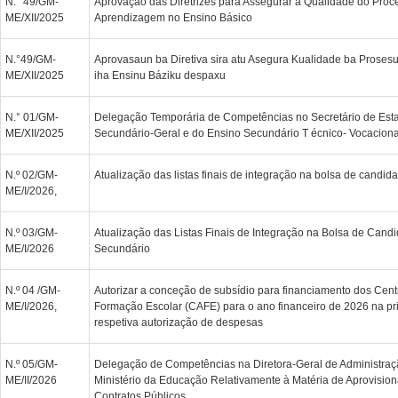
N.° 49/GM-
Aprovação das Diretrizes para Assegurar a Qualidade do Proc
ME/XII/2025
Aprendizagem no Ensino Básico
N.°49/GM-
Aprovasaun ba Diretiva sira atu Asegura Kualidade ba Proses
ME/XII/2025
iha Ensinu Báziku despaxu
N.° 01/GM-
Delegação Temporária de Competências no Secretário de Est
ME/XII/2025
Secundário-Geral e do Ensino Secundário T écnico- Vocaciona
N.º 02/GM-
Atualização das listas finais de integração na bolsa de candida
ME/I/2026,
N.º 03/GM-
Atualização das Listas Finais de Integração na Bolsa de Cand
ME/I/2026
Secundário
N.º 04 /GM-
Autorizar a conceção de subsídio para financiamento dos Cen
ME/I/2026,
Formação Escolar (CAFE) para o ano financeiro de 2026 na pri
respetiva autorização de despesas
N.º 05/GM-
Delegação de Competências na Diretora-Geral de Administraç
ME/II/2026
Ministério da Educação Relativamente à Matéria de Aprovisio
Contratos Públicos