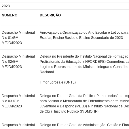
2023
NUMÉRO
DESCRIÇÃO
Despacho Ministerial
Aprovação da Organização do Ano Escolar e Letivo para
N.o 01/GM-
Escolar, Ensino Básico e Ensino Secundário de 2023
MEJD/I/2023
Despacho Ministerial
Delega no Presidente do Instituto Nacional de Formação
N.o 02/GM-
Profissionais da Educação, (INFORDEPE) Competências
MEJD/I/2023
Legítimo Representante do Ministro, Integrar o Conselho
Nacional
Timor Lorosa’e (UNTL)
Despacho Ministerial
Delega no Diretor-Geral da Política, Plano, Inclusão e 
N.o 03 /GM-
para Assinar o Memorando de Entendimento entre Minist
MEJD/I/2023
Juventude e Desporto (MEJD) e Instituto Nacional de D
de Obra, Instituto Público (INDMO, IP)
Despacho Ministerial
Delega no Diretor-Geral de Administração, Gestão e Fi