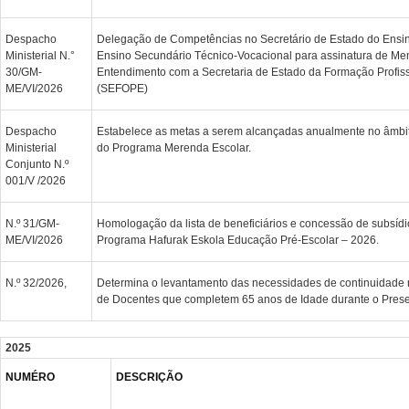
Despacho
Delegação de Competências no Secretário de Estado do Ensin
Ministerial N.°
Ensino Secundário Técnico-Vocacional para assinatura de M
30/GM-
Entendimento com a Secretaria de Estado da Formação Profis
ME/VI/2026
(SEFOPE)
Despacho
Estabelece as metas a serem alcançadas anualmente no âmbi
Ministerial
do Programa Merenda Escolar.
Conjunto N.º
001/V /2026
N.º 31/GM-
Homologação da lista de beneficiários e concessão de subsídi
ME/VI/2026
Programa Hafurak Eskola Educação Pré-Escolar – 2026.
N.º 32/2026,
Determina o levantamento das necessidades de continuidade 
de Docentes que completem 65 anos de Idade durante o Prese
2025
NUMÉRO
DESCRIÇÃO