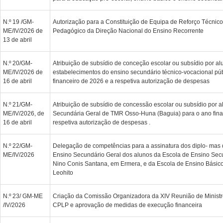
N.º 19 /GM-
Autorização para a Constituição de Equipa de Reforço Técnico,
ME/IV/2026 de
Pedagógico da Direção Nacional do Ensino Recorrente
13 de abril
N.º 20/GM-
Atribuição de subsídio de conceção escolar ou subsídio por a
ME/IV/2026 de
estabelecimentos do ensino secundário técnico-vocacional púb
16 de abril
financeiro de 2026 e a respetiva autorização de despesas
N.º 21/GM-
Atribuição de subsídio de concessão escolar ou subsídio por a
ME/IV/2026, de
Secundária Geral de TMR Osso-Huna (Baguia) para o ano fina
16 de abril
respetiva autorização de despesas .
N.º 22/GM-
Delegação de competências para a assinatura dos diplo- mas
ME/IV/2026
Ensino Secundário Geral dos alunos da Escola de Ensino Secu
Nino Conis Santana, em Ermera, e da Escola de Ensino Básic
Leohito
N.º 23/ GM-ME
Criação da Comissão Organizadora da XIV Reunião de Minist
/IV/2026
CPLP e aprovação de medidas de execução financeira