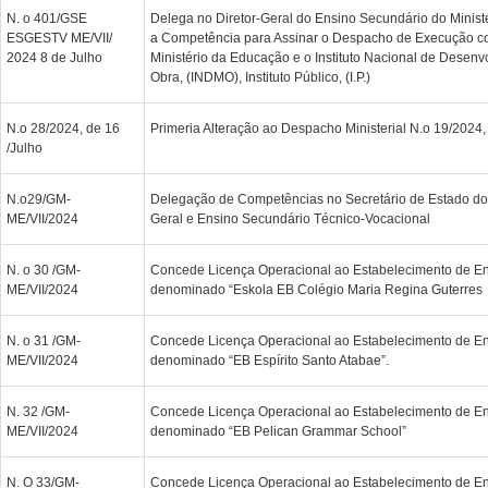
N. o 401/GSE
Delega no Diretor-Geral do Ensino Secundário do Minist
ESGESTV ME/VII/
a Competência para Assinar o Despacho de Execução co
2024 8 de Julho
Ministério da Educação e o Instituto Nacional de Desen
Obra, (INDMO), Instituto Público, (I.P.)
N.o 28/2024, de 16
Primeria Alteração ao Despacho Ministerial N.o 19/2024,
/Julho
N.o29/GM-
Delegação de Competências no Secretário de Estado do
ME/VII/2024
Geral e Ensino Secundário Técnico-Vocacional
N. o 30 /GM-
Concede Licença Operacional ao Estabelecimento de En
ME/VII/2024
denominado “Eskola EB Colégio Maria Regina Guterres
N. o 31 /GM-
Concede Licença Operacional ao Estabelecimento de En
ME/VII/2024
denominado “EB Espírito Santo Atabae”.
N. 32 /GM-
Concede Licença Operacional ao Estabelecimento de En
ME/VII/2024
denominado “EB Pelican Grammar School”
N. O 33/GM-
Concede Licença Operacional ao Estabelecimento de En