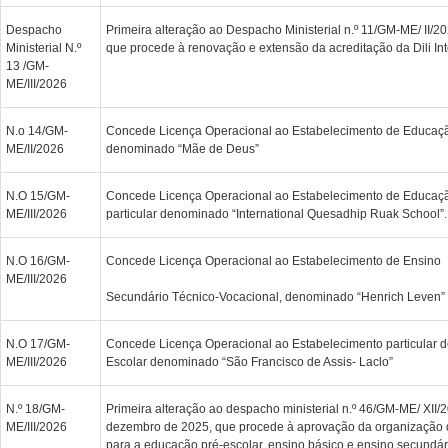
Despacho
Primeira alteração ao Despacho Ministerial n.º 11/GM-ME/ II/20
Ministerial N.º
que procede à renovação e extensão da acreditação da Dili Int
13 /GM-
ME/III/2026
N.o 14/GM-
Concede Licença Operacional ao Estabelecimento de Educaçã
ME/II/2026
denominado “Mãe de Deus”
N.O 15/GM-
Concede Licença Operacional ao Estabelecimento de Educaçã
ME/III/2026
particular denominado “International Quesadhip Ruak School”.
N.O 16/GM-
Concede Licença Operacional ao Estabelecimento de Ensino
ME/III/2026
Secundário Técnico-Vocacional, denominado “Henrich Leven”
N.O 17/GM-
Concede Licença Operacional ao Estabelecimento particular 
ME/III/2026
Escolar denominado “São Francisco de Assis- Laclo”
N.º 18/GM-
Primeira alteração ao despacho ministerial n.º 46/GM-ME/ XII/
ME/III/2026
dezembro de 2025, que procede à aprovação da organização do
para a educação pré-escolar, ensino básico e ensino secundá