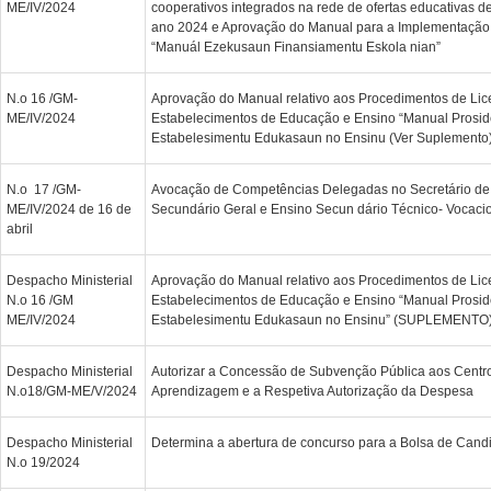
ME/IV/2024
cooperativos integrados na rede de ofertas educativas de
ano 2024 e Aprovação do Manual para a Implementação 
“Manuál Ezekusaun Finansiamentu Eskola nian”
N.o 16 /GM-
Aprovação do Manual relativo aos Procedimentos de Li
ME/IV/2024
Estabelecimentos de Educação e Ensino “Manual Prosi
Estabelesimentu Edukasaun no Ensinu (Ver Suplemento
N.o 17 /GM-
Avocação de Competências Delegadas no Secretário de
ME/IV/2024 de 16 de
Secundário Geral e Ensino Secun dário Técnico- Vocaci
abril
Despacho Ministerial
Aprovação do Manual relativo aos Procedimentos de Li
N.o 16 /GM
Estabelecimentos de Educação e Ensino “Manual Prosi
ME/IV/2024
Estabelesimentu Edukasaun no Ensinu” (SUPLEMENTO
Despacho Ministerial
Autorizar a Concessão de Subvenção Pública aos Centr
N.o18/GM-ME/V/2024
Aprendizagem e a Respetiva Autorização da Despesa
Despacho Ministerial
Determina a abertura de concurso para a Bolsa de Cand
N.o 19/2024