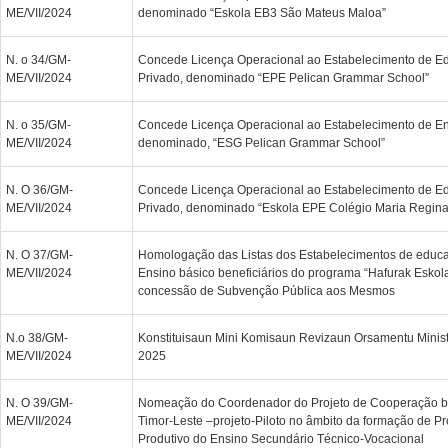
ME/VII/2024
denominado “Eskola EB3 São Mateus Maloa”
N. o 34/GM-
Concede Licença Operacional ao Estabelecimento de E
ME/VII/2024
Privado, denominado “EPE Pelican Grammar School”
N. o 35/GM-
Concede Licença Operacional ao Estabelecimento de En
ME/VII/2024
denominado, “ESG Pelican Grammar School”
N. O 36/GM-
Concede Licença Operacional ao Estabelecimento de E
ME/VII/2024
Privado, denominado “Eskola EPE Colégio Maria Regina
N. O 37/GM-
Homologação das Listas dos Estabelecimentos de educa
ME/VII/2024
Ensino básico beneficiários do programa “Hafurak Eskol
concessão de Subvenção Pública aos Mesmos
N.o 38/GM-
Konstituisaun Mini Komisaun Revizaun Orsamentu Minis
ME/VII/2024
2025
N. O 39/GM-
Nomeação do Coordenador do Projeto de Cooperação bila
ME/VII/2024
Timor-Leste –projeto-Piloto no âmbito da formação de P
Produtivo do Ensino Secundário Técnico-Vocacional