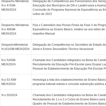
Despacho Ministerial
Delegação de Competência aos Funcionários dos Serviç
N.o 47/GM-
Educação dos Municípios de Díli e Lautém para a Assina
ME/IX/2024
Conclusão do Programa Nacional de Equivalência ao En
Letivo de 2023
Despacho Ministerial
Fixa o Calendário das Provas Finais da Fase V do Prog
N.o 48/GM-
Equivalência ao Ensino Básico, relativo ao ano letivo de
ME/IX/2024
respetivo Manual
DespachoMinisterial
Delegação de Competências no Secretário de Estado do
N.o51/GM-ME/X/2024
Geral e Ensino Secundário Técnico-Vocacional
N.o 52/GM-
Chamada dos Candidatos integrados na Bolsa de Candi
ME/X/2024
Recrutamento da Educação Pré-Escolar para Ocupar Lu
Pessoal de Estabelecimento de Educação Pré-Escolar P
N.o 53 /GM-
Homologa a lista dos estabelecimentos do Ensino Básico
ME/X/2024
programa hafurak eskola e concede subvenção pública
N.o 55/2024
Chamada dos Candidatos integrados na Bolsa de Candi
Recrutamento do 1.o e 2.o Ciclos do Ensino Básico par
Quadro de Pessoal de Estabelecimento de Ensino Básico