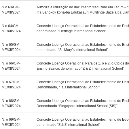
N.o 63/GM-
Autoriza a utilização do documento traduzido em Tétum – 
ME/XII/2024
iha Bangkok kona-ba Edukasaun Multilinge Bazeia ba Lia
N.o 64/GM-
Concede Licença Operacional ao Estabelecimento de Ensi
ME/XII/2024
denominado, “Heritage International School”
N. o 65/GM-
Concede Licença Operacional ao Estabelecimento de Ensi
ME/XII/2024
denominado, “St. Mary’s International School”
N. o 66/GM-
Concede Licença Operacional Para os 1. o e 2. o Ciclos d
ME/XII/2024
Ensino Básico, denominado “Z & Z International School”
N. o 67/GM-
Concede Licença Operacional ao Estabelecimento de Ensi
ME/XII/2024
Denominado, “Tais International School”
N. o 68/GM-
Concede Licença Operacional ao Estabelecimento de Ensi
ME/XII/2024
Denominado “Singapore International School (SIS)”
N. o 69/GM-
Concede Licença Operacional ao Estabelecimento de Edu
ME/XII/2024
denominado “Z & Z International School”