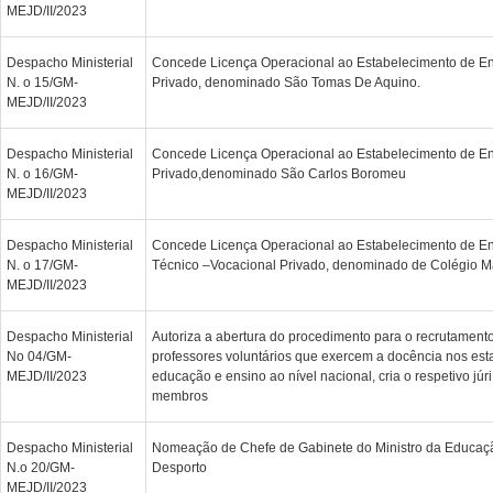
MEJD/II/2023
Despacho Ministerial
Concede Licença Operacional ao Estabelecimento de En
N. o 15/GM-
Privado, denominado São Tomas De Aquino.
MEJD/II/2023
Despacho Ministerial
Concede Licença Operacional ao Estabelecimento de En
N. o 16/GM-
Privado,denominado São Carlos Boromeu
MEJD/II/2023
Despacho Ministerial
Concede Licença Operacional ao Estabelecimento de E
N. o 17/GM-
Técnico –Vocacional Privado, denominado de Colégio M
MEJD/II/2023
Despacho Ministerial
Autoriza a abertura do procedimento para o recrutamento
No 04/GM-
professores voluntários que exercem a docência nos es
MEJD/II/2023
educação e ensino ao nível nacional, cria o respetivo júr
membros
Despacho Ministerial
Nomeação de Chefe de Gabinete do Ministro da Educaç
N.o 20/GM-
Desporto
MEJD/II/2023