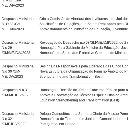
N. o 27 /GM-
MEJD/IV/2023
Despacho Ministerial
Cria a Comissão de Abertura dos Invólucros e do Júri d
N. O 28 /GM-
Solicitações de Cotações, que Sejam Realizados pela D
MEJD/IV/2023
Aprovisionamento do Ministério da Educação, Juventude
Despacho Ministerial
Revogação do Despacho n.o 08/GM/MEJD/II/2022, de 2 d
N.o 29
Nomeação Para Gabinete do Ministro da Educação, Juve
/GM/MEJD/V/2023
Nomeação do Secretário Executivo Gabinete do Ministro
Despacho Ministerial
Designa os Responsáveis pela Liderança das Cinco Co
N.o 30 /GM-
Nova Estrutura da Organização do Pimu no Âmbito do Pr
MEJD/V/2023
Strengthening and Transformation (Best)
Despacho N.o 31
Homologa a Decisão do Júri do Concurso Público para 
/GM-MEJD/V/2023
Aprova a Contratação de Técnicos Especialistas no Âmbi
Education Strengthening and Transformation (Best)
Despacho Ministerial
Delega Competência na Senhora Chefe da Missão Perm
N.o 32
Democrática de Timor- Leste Junto da Comunidade dos 
/GMEJD/V/2023
Portuguesa, em Lisboa