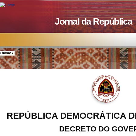
Skip to main content
Jornal da República
›
home
›
You are here
REPÚBLICA DEMOCRÁTICA D
DECRETO DO GOVE