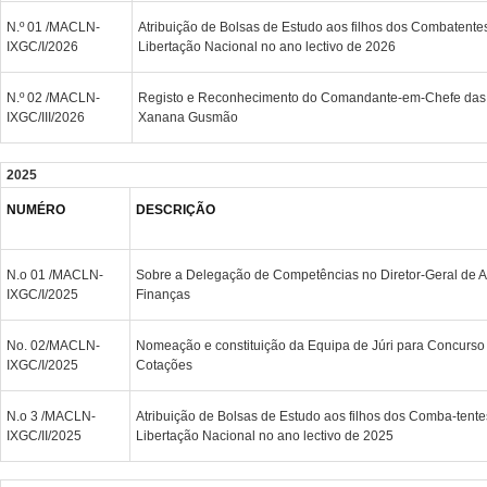
N.º 01 /MACLN-
Atribuição de Bolsas de Estudo aos filhos dos Combatentes
IXGC/I/2026
Libertação Nacional no ano lectivo de 2026
N.º 02 /MACLN-
Registo e Reconhecimento do Comandante-em-Chefe das 
IXGC/III/2026
Xanana Gusmão
2025
NUMÉRO
DESCRIÇÃO
N.o 01 /MACLN-
Sobre a Delegação de Competências no Diretor-Geral de A
IXGC/I/2025
Finanças
No. 02/MACLN-
Nomeação e constituição da Equipa de Júri para Concurso 
IXGC/I/2025
Cotações
N.o 3 /MACLN-
Atribuição de Bolsas de Estudo aos filhos dos Comba-tente
IXGC/II/2025
Libertação Nacional no ano lectivo de 2025