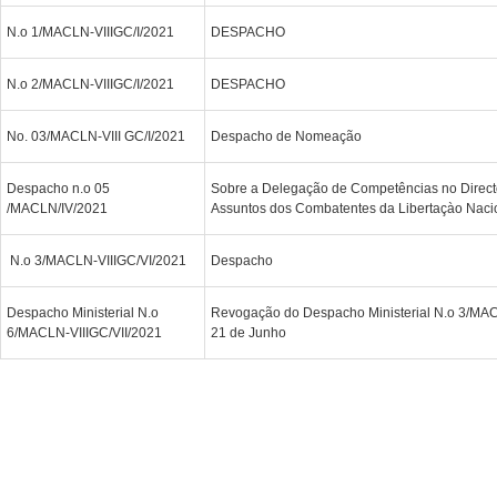
N.o 1/MACLN-VIIIGC/I/2021
DESPACHO
N.o 2/MACLN-VIIIGC/I/2021
DESPACHO
No. 03/MACLN-VIII GC/I/2021
Despacho de Nomeação
Despacho n.o 05
Sobre a Delegação de Competências no Directo
/MACLN/IV/2021
Assuntos dos Combatentes da Libertaçào Naci
N.o 3/MACLN-VIIIGC/VI/2021
Despacho
Despacho Ministerial N.o
Revogação do Despacho Ministerial N.o 3/MAC
6/MACLN-VIIIGC/VII/2021
21 de Junho