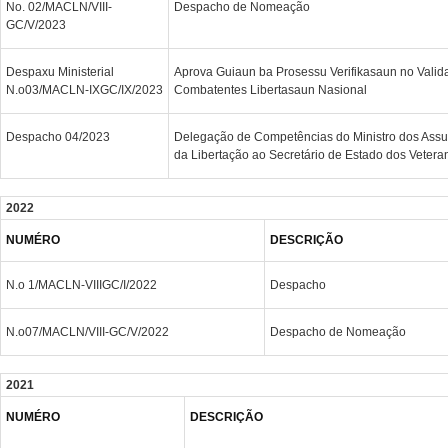
No. 02/MACLN/VIII-
Despacho de Nomeação
GC/V/2023
Despaxu Ministerial
Aprova Guiaun ba Prosessu Verifikasaun no Valid
N.o03/MACLN-IXGC/IX/2023
Combatentes Libertasaun Nasional
Despacho 04/2023
Delegação de Competências do Ministro dos Ass
da Libertação ao Secretário de Estado dos Vetera
2022
NUMÉRO
DESCRIÇÃO
N.o 1/MACLN-VIIIGC/I/2022
Despacho
N.o07/MACLN/VIII-GC/V/2022
Despacho de Nomeação
2021
NUMÉRO
DESCRIÇÃO