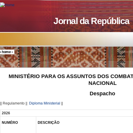
Skip to main content
Jornal da República
›
home
›
You are here
MINISTÉRIO PARA OS ASSUNTOS DOS COMBA
NACIONAL
Despacho
|| Regulamento ||
Diploma Ministerial
||
2026
NUMÉRO
DESCRIÇÃO