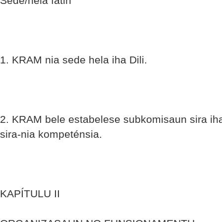
Sede/hela fatin
1. KRAM nia sede hela iha Dili.
2. KRAM bele estabelese subkomisaun sira iha ni
sira-nia kompeténsia.
KAPÍTULU II