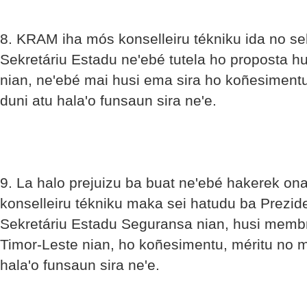
8. KRAM iha mós konselleiru tékniku ida no se
Sekretáriu Estadu ne'ebé tutela ho proposta 
nian, ne'ebé mai husi ema sira ho koñesimentu
duni atu hala'o funsaun sira ne'e.
9. La halo prejuizu ba buat ne'ebé hakerek on
konselleiru tékniku maka sei hatudu ba Prezi
Sekretáriu Estadu Seguransa nian, husi membr
Timor-Leste nian, ho koñesimentu, méritu no m
hala'o funsaun sira ne'e.