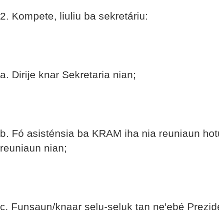
2. Kompete, liuliu ba sekretáriu:
a. Dirije knar Sekretaria nian;
b. Fó asisténsia ba KRAM iha nia reuniaun hot
reuniaun nian;
c. Funsaun/knaar selu-seluk tan ne'ebé Prezi