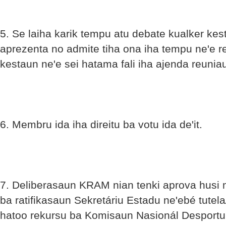
5. Se laiha karik tempu atu debate kualker ke
aprezenta no admite tiha ona iha tempu ne'e r
kestaun ne'e sei hatama fali iha ajenda reuni
6. Membru ida iha direitu ba votu ida de'it.
7. Deliberasaun KRAM nian tenki aprova husi 
ba ratifikasaun Sekretáriu Estadu ne'ebé tutel
hatoo rekursu ba Komisaun Nasionál Desportu