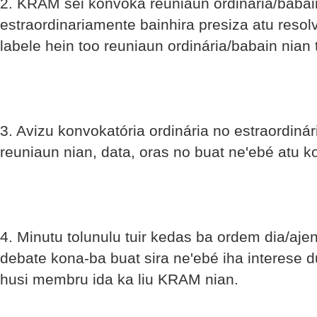
2. KRAM sei konvoka reuniaun ordinária/babai
estraordinariamente bainhira presiza atu resol
labele hein too reuniaun ordinária/babain nian 
3. Avizu konvokatória ordinária no estraordinári
reuniaun nian, data, oras no buat ne'ebé atu k
4. Minutu tolunulu tuir kedas ba ordem dia/ajen
debate kona-ba buat sira ne'ebé iha interese d
husi membru ida ka liu KRAM nian.