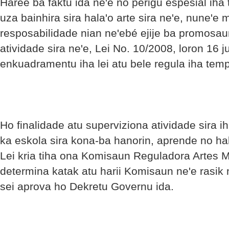
Haree ba faktu ida ne'e no perigu espesiál iha 
uza bainhira sira hala'o arte sira ne'e, nune'e
resposabilidade nian ne'ebé ejije ba promosau
atividade sira ne'e, Lei No. 10/2008, loron 16 j
enkuadramentu iha lei atu bele regula iha temp
Ho finalidade atu superviziona atividade sira ih
ka eskola sira kona-ba hanorin, aprende no ha
Lei kria tiha ona Komisaun Reguladora Artes M
determina katak atu harii Komisaun ne'e rasik n
sei aprova ho Dekretu Governu ida.