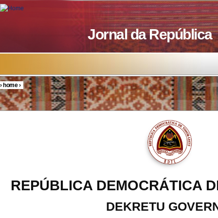
Skip to main content
Jornal da República
›
home
›
You are here
REPÚBLICA DEMOCRÁTICA D
DEKRETU GOVER