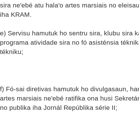
sira ne'ebé atu hala'o artes marsiais no eleisa
iha KRAM.
e) Servisu hamutuk ho sentru sira, klubu sira k
programa atividade sira no fó asisténsia téknika
tékniku;
f) Fó-sai diretivas hamutuk ho divulgasaun, ha
artes marsiais ne'ebé ratifika ona husi Sekret
no publika iha Jornál Repúblika série II;