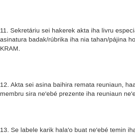
11. Sekretáriu sei hakerek akta iha livru espec
asinatura badak/rúbrika iha nia tahan/pájina h
KRAM.
12. Akta sei asina baihira remata reuniaun, ha
membru sira ne'ebé prezente iha reuniaun ne'e
13. Se labele karik hala'o buat ne'ebé temin i