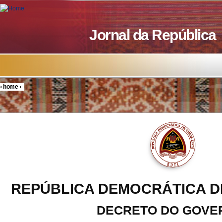
Skip to main content
Jornal da República
›
home
›
You are here
REPÚBLICA DEMOCRÁTICA D
DECRETO DO GOVE