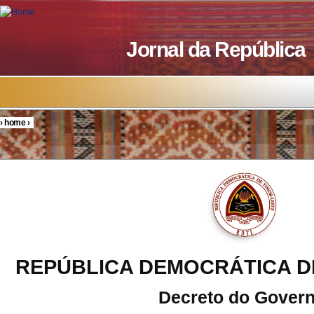
Skip to main content
Jornal da República
›
home
›
You are here
REPÚBLICA DEMOCRÁTICA D
Decreto do Gover