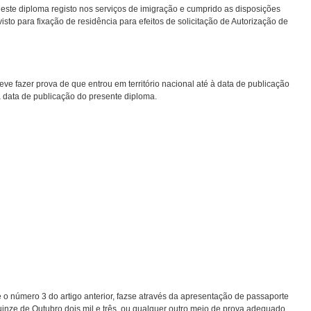
deste diploma registo nos serviços de imigração e cumprido as disposições
visto para fixação de residência para efeitos de solicitação de Autorização de
eve fazer prova de que entrou em território nacional até à data de publicação
 data de publicação do presente diploma.
 o número 3 do artigo anterior, faz­se através da apresentação de passaporte
inze de Outubro dois mil e três, ou qualquer outro meio de prova adequado