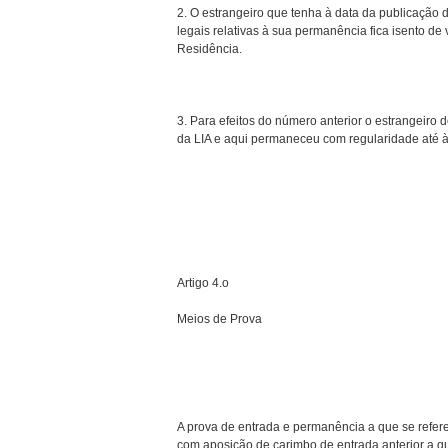
2. O estrangeiro que tenha à data da publicação 
legais relativas à sua permanência fica isento de 
Residência.
3. Para efeitos do número anterior o estrangeiro d
da LIA e aqui permaneceu com regularidade até à
Artigo 4.o
Meios de Prova
A prova de entrada e permanência a que se refere
com aposição de carimbo de entrada anterior a qu