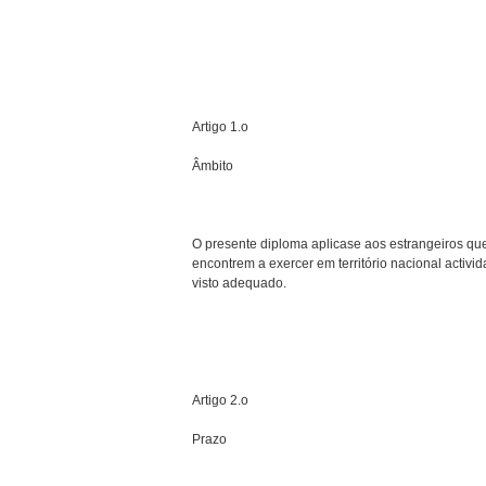
Artigo 1.o
Âmbito
O presente diploma aplica­se aos estrangeiros qu
encontrem a exercer em território nacional activid
visto adequado.
Artigo 2.o
Prazo