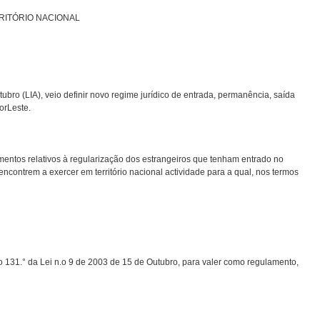
RITÓRIO NACIONAL
tubro (LIA), veio definir novo regime jurídico de entrada, permanência, saída
or­Leste.
ntos relativos à regularização dos estrangeiros que tenham entrado no
ncontrem a exercer em território nacional actividade para a qual, nos termos
go 131.° da Lei n.o 9 de 2003 de 15 de Outubro, para valer como regulamento,