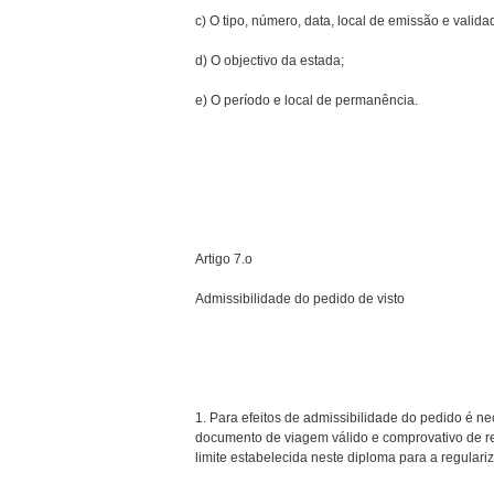
c) O tipo, número, data, local de emissão e valid
d) O objectivo da estada;
e) O período e local de permanência.
Artigo 7.o
Admissibilidade do pedido de visto
1. Para efeitos de admissibilidade do pedido é n
documento de viagem válido e comprovativo de r
limite estabelecida neste diploma para a regulari