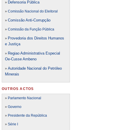
Defensori
a Pública
»
»
Comissão Nacional do Eleitoral
Comissão Anti-Corrupção
»
»
Comissão da Função Pública
Provedoria dos Direitos Humanos
»
e Justiça
Regiao Administrativa Especial
»
Oe-Cusse Ambeno
Autoridade Nacional do Petróleo
»
Minerais
OUTROS ACTOS
»
Parlamento Nacional
»
Governo
»
Presidente da República
»
Série I