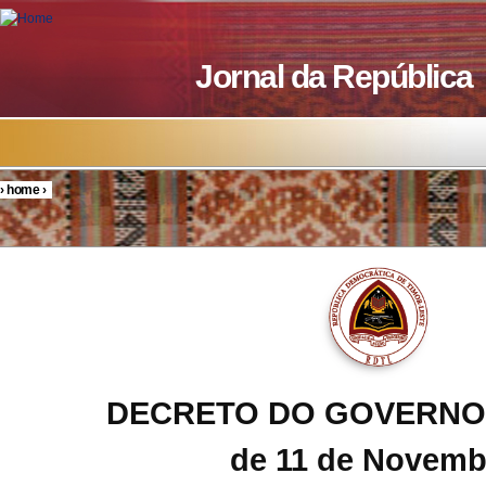
Skip to main content
Jornal da República
›
home
›
You are here
DECRETO DO GOVERNO N
de 11 de Novemb