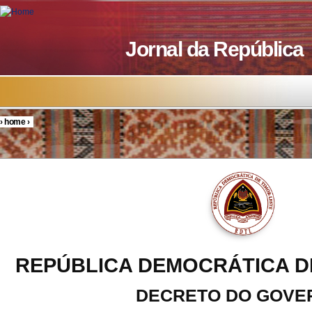
Skip to main content
Jornal da República
›
home
›
You are here
REPÚBLICA DEMOCRÁTICA D
DECRETO DO GOVE