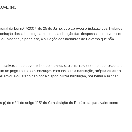
 GOVERNO
al da Lei n.º 7/2007, de 25 de Julho, que aprovou o Estatuto dos Títulares
entação dessa Lei, regulamentou a atribuição das despesas que devem ser
elo Estado" e, a par disso, a situação dos membros do Governo que não
ntitativos a que devem obedecer esses suplementos, quer no que respeita a
ita ao paga-mento dos encargos comuns com a habitação, própria ou arren-
sos em que o Estado não pode disponibilizar habitação, por forma a mitigar
a p) do n.º 1 do artigo 115º da Constituição da República, para valer como