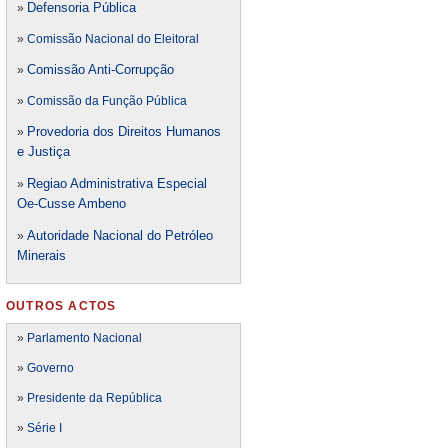
Defensori
a Pública
»
»
Comissão Nacional do Eleitoral
Comissão Anti-Corrupção
»
»
Comissão da Função Pública
Provedoria dos Direitos Humanos
»
e Justiça
Regiao Administrativa Especial
»
Oe-Cusse Ambeno
Autoridade Nacional do Petróleo
»
Minerais
OUTROS ACTOS
»
Parlamento Nacional
»
Governo
»
Presidente da República
»
Série I