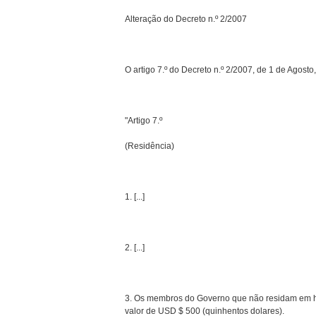
Alteração do Decreto n.º 2/2007
O artigo 7.º do Decreto n.º 2/2007, de 1 de Agosto
"Artigo 7.º
(Residência)
1. [...]
2. [...]
3. Os membros do Governo que não residam em ha
valor de USD $ 500 (quinhentos dolares).