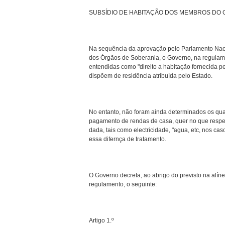
SUBSÍDIO DE HABITAÇÃO DOS MEMBROS DO
Na sequência da aprovação pelo Parlamento Nacion
dos Órgãos de Soberania, o Governo, na regulam
entendidas como "direito a habitação fornecida p
dispõem de residência atribuída pelo Estado.
No entanto, não foram ainda determinados os qua
pagamento de rendas de casa, quer no que respe
dada, tais como electricidade, "agua, etc, nos ca
essa difernça de tratamento.
O Governo decreta, ao abrigo do previsto na alíne
regulamento, o seguinte:
Artigo 1.º