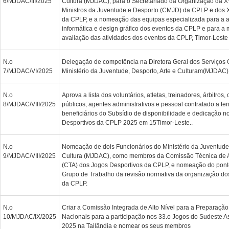
6/MJDAC/III/2025
Cultura (MJDAC), para o Secretariado da Organização da X
Ministros da Juventude e Desporto (CMJD) da CPLP e dos X
da CPLP, e a nomeação das equipas especializada para a a
informática e design gráfico dos eventos da CPLP e para a 
avaliação das atividades dos eventos da CPLP, Timor-Lest
N.o
Delegação de competência na Diretora Geral dos Serviços 
7/MJDAC/VI/2025
Ministério da Juventude, Desporto, Arte e Culturam(MJDAC)
N.o
Aprova a lista dos voluntários, atletas, treinadores, árbitros, 
8/MJDAC/VIII/2025
públicos, agentes administrativos e pessoal contratado a 
beneficiários do Subsídio de disponibilidade e dedicação n
Desportivos da CPLP 2025 em 15Timor-Leste..
N.o
Nomeação de dois Funcionários do Ministério da Juventude 
9/MJDAC/VIII/2025
Cultura (MJDAC), como membros da Comissão Técnica d
(CTA) dos Jogos Desportivos da CPLP, e nomeação do ponto 
Grupo de Trabalho da revisão normativa da organização do
da CPLP.
N.o
Criar a Comissão Integrada de Alto Nível para a Preparação 
10/MJDAC/IX/2025
Nacionais para a participação nos 33.o Jogos do Sudeste 
2025 na Tailândia e nomear os seus membros