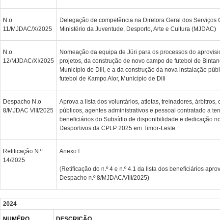
N.o
Delegação de competência na Diretora Geral dos Serviços 
11/MJDAC/X/2025
Ministério da Juventude, Desporto, Arte e Cultura (MJDAC)
N.o
Nomeação da equipa de Júri para os processos do aprovis
12/MJDAC/XI/2025
projetos, da construção de novo campo de futebol de Bintan
Município de Dili, e a da construção da nova instalação púb
futebol de Kampo Alor, Município de Dili
Despacho N.o
Aprova a lista dos voluntários, atletas, treinadores, árbitros, 
8/MJDAC VIII/2025
públicos, agentes administrativos e pessoal contratado a 
beneficiários do Subsídio de disponibilidade e dedicação n
Desportivos da CPLP 2025 em Timor-Leste
Retificação N.º
Anexo I
14/2025
(Retificação do n.º 4 e n.º 4.1 da lista dos beneficiários apro
Despacho n.º 8/MJDAC/VIII/2025)
2024
NUMÉRO
DESCRIÇÃO