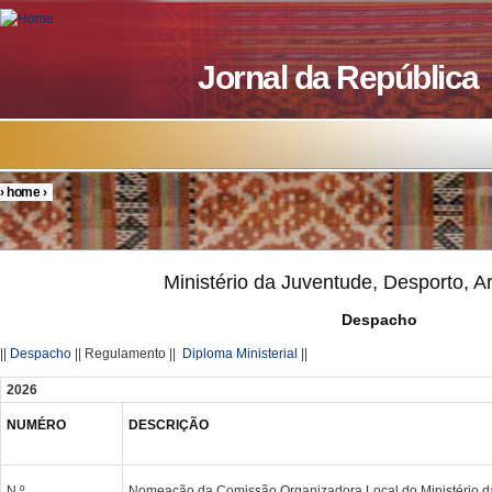
Skip to main content
Jornal da República
›
home
›
You are here
Ministério da Juventude, Desporto, Ar
Despacho
||
Despacho
|| Regulamento ||
Diploma Ministerial
||
2026
NUMÉRO
DESCRIÇÃO
N.º
Nomeação da Comissão Organizadora Local do Ministério d