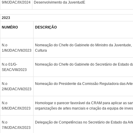
9/MJDAC/IX/2024
Desenvolvimento da JuventudE
2023
NUMÉRO
DESCRIÇÃO
N.o
Nomeação do Chefe do Gabinete do Ministro da Juventude, D
1/MJDAC/VII/2023
Cultura
N.o 01/G-
Nomeação do Chefe do Gabinete do Secretário de Estado da 
SEAC/VIII/2023
N.o
Nomeação do Presidente da Comissão Reguladora das Artes
2/MJDAC/VII/2023
N.o
Homologar o parecer favorável da CRAM para aplicar as sa
6/MJDAC/IX/2023
organizações de artes marciais e criação da equipa de inve
N.o
Delegação de Competências no Secretário de Estado da Arte
7/MJDAC/IX/2023