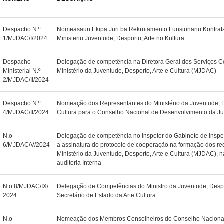
Despacho N.º
Nomeasaun Ekipa Juri ba Rekrutamento Funsiunariu Kontrata
1/MJDAC/I/2024
Ministeriu Juventude, Desportu, Arte no Kultura
Despacho
Delegação de competência na Diretora Geral dos Serviços C
Ministerial N.º
Ministério da Juventude, Desporto, Arte e Cultura (MJDAC)
2/MJDAC/II/2024
Despacho N.º
Nomeação dos Representantes do Ministério da Juventude, D
4/MJDAC/II/2024
Cultura para o Conselho Nacional de Desenvolvimento da J
N.o
Delegação de competência no Inspetor do Gabinete de Inspeto
6/MJDAC/V/2024
a assinatura do protocolo de cooperação na formação dos r
Ministério da Juventude, Desporto, Arte e Cultura (MJDAC), 
auditoria Interna
N.o 8/MJDAC/IX/
Delegação de Competências do Ministro da Juventude, Despor
2024
Secretário de Estado da Arte Cultura.
N.o
Nomeação dos Membros Conselheiros do Conselho Naciona