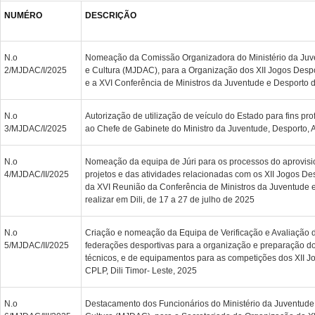
NUMÉRO
DESCRIÇÃO
N.o
Nomeação da Comissão Organizadora do Ministério da Juve
2/MJDAC/I/2025
e Cultura (MJDAC), para a Organização dos XII Jogos Desp
e a XVI Conferência de Ministros da Juventude e Desporto
N.o
Autorização de utilização de veículo do Estado para fins pro
3/MJDAC/I/2025
ao Chefe de Gabinete do Ministro da Juventude, Desporto, A
N.o
Nomeação da equipa de Júri para os processos do aprovis
4/MJDAC/II/2025
projetos e das atividades relacionadas com os XII Jogos D
da XVI Reunião da Conferência de Ministros da Juventude 
realizar em Dili, de 17 a 27 de julho de 2025
N.o
Criação e nomeação da Equipa de Verificação e Avaliação 
5/MJDAC/II/2025
federações desportivas para a organização e preparação dos
técnicos, e de equipamentos para as competições dos XII J
CPLP, Dili Timor- Leste, 2025
N.o
Destacamento dos Funcionários do Ministério da Juventude 