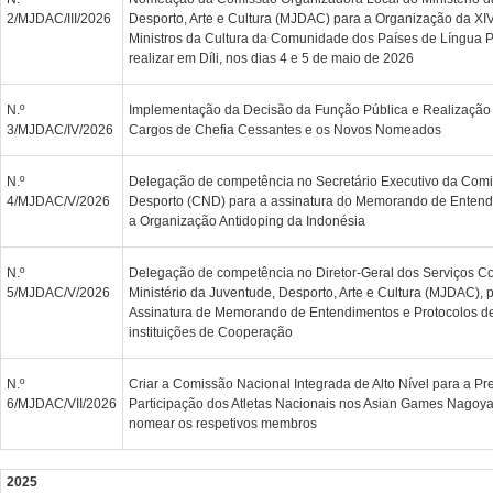
2/MJDAC/III/2026
Desporto, Arte e Cultura (MJDAC) para a Organização da XI
Ministros da Cultura da Comunidade dos Países de Língua 
realizar em Díli, nos dias 4 e 5 de maio de 2026
N.º
Implementação da Decisão da Função Pública e Realização 
3/MJDAC/IV/2026
Cargos de Chefia Cessantes e os Novos Nomeados
N.º
Delegação de competência no Secretário Executivo da Com
4/MJDAC/V/2026
Desporto (CND) para a assinatura do Memorando de Entend
a Organização Antidoping da Indonésia
N.º
Delegação de competência no Diretor-Geral dos Serviços C
5/MJDAC/V/2026
Ministério da Juventude, Desporto, Arte e Cultura (MJDAC),
Assinatura de Memorando de Entendimentos e Protocolos 
instituições de Cooperação
N.º
Criar a Comissão Nacional Integrada de Alto Nível para a P
6/MJDAC/VII/2026
Participação dos Atletas Nacionais nos Asian Games Nagoy
nomear os respetivos membros
2025