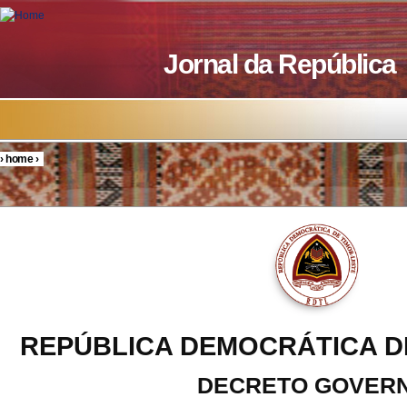
Skip to main content
Jornal da República
›
home
›
You are here
REPÚBLICA DEMOCRÁTICA D
DECRETO GOVER