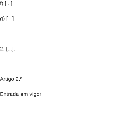
f) [...];
g) [...].
2. [...].
Artigo 2.º
Entrada em vigor