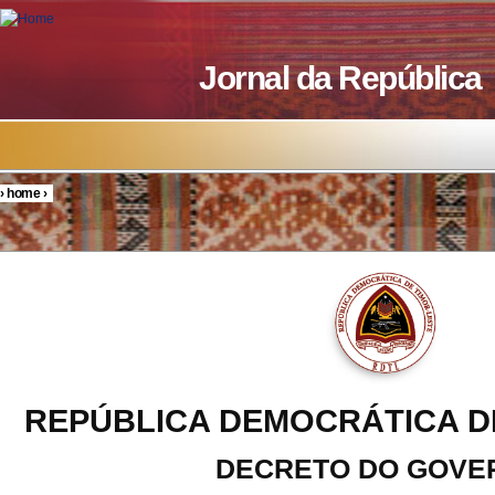
Skip to main content
Jornal da República
›
home
›
You are here
REPÚBLICA DEMOCRÁTICA D
DECRETO DO GOVE