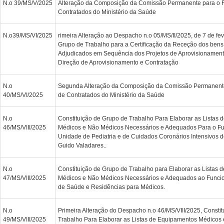
N.o 39/MS/V/2025
Alteração da Composição da Comissão Permanente para o 
Contratados do Ministério da Saúde
N.o39/MS/VI/2025
rimeira Alteração ao Despacho n.o 05/MS/II/2025, de 7 de fev
Grupo de Trabalho para a Certificação da Receção dos bens
Adjudicados em Sequência dos Projetos de Aprovisionament
Direção de Aprovisionamento e Contratação
N.o
Segunda Alteração da Composição da Comissão Permanent
40/MS/VI/2025
de Contratados do Ministério da Saúde
N.o
Constituição de Grupo de Trabalho Para Elaborar as Listas
46/MS/VIII/2025
Médicos e Não Médicos Necessários e Adequados Para o F
Unidade de Pediatria e de Cuidados Coronários Intensivos d
Guido Valadares..
N.o
Constituição de Grupo de Trabalho para Elaborar as Listas
47/MS/VIII/2025
Médicos e Não Médicos Necessários e Adequados ao Funci
de Saúde e Residências para Médicos.
N.o
Primeira Alteração do Despacho n.o 46/MS/VIII/2025, Consti
49/MS/VIII/2025
Trabalho Para Elaborar as Listas de Equipamentos Médicos