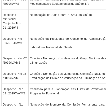
/2019/II/VMS
Medicamentos e Equipamentos de Saúde, I.P.
Despacho
Noameação de Adido para a Área da Saúde
Ministerial
Conjunto N.o
01 /2019/ III
Despacho N.o
Nomeação da Presidente do Conselho de Administraçã
05/2019/III/VMS
Laboratório Nacional de Saúde
Despacho N.o 07
Criação e Nomeação dos Membros do Grupo Nacional de A
/2019/IV/VMS
a Imunização
Despacho N.o 08
Criação e Nomeação dos Membros da Comissão Nacional p
/2019/IV/VMS
Erradicação de Pólio e de Verificação da Eliminação de S
Despacho N.o
Comissão para a Elaboração das Listas de Profissiona
09 /2019/IV/VMS
Progressão Funcional
Despacho N.o
Nomeação de Membro da Comissão Permanente para 