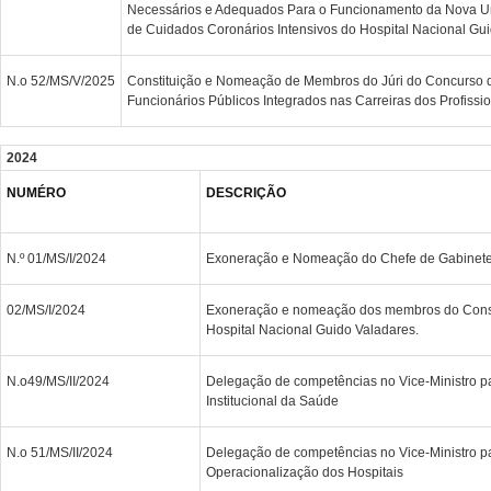
Necessários e Adequados Para o Funcionamento da Nova Un
de Cuidados Coronários Intensivos do Hospital Nacional Gu
N.o 52/MS/V/2025
Constituição e Nomeação de Membros do Júri do Concurso
Funcionários Públicos Integrados nas Carreiras dos Profissi
2024
NUMÉRO
DESCRIÇÃO
N.º 01/MS/I/2024
Exoneração e Nomeação do Chefe de Gabinete 
02/MS/I/2024
Exoneração e nomeação dos membros do Conse
Hospital Nacional Guido Valadares.
N.o49/MS/II/2024
Delegação de competências no Vice-Ministro pa
Institucional da Saúde
N.o 51/MS/II/2024
Delegação de competências no Vice-Ministro p
Operacionalização dos Hospitais