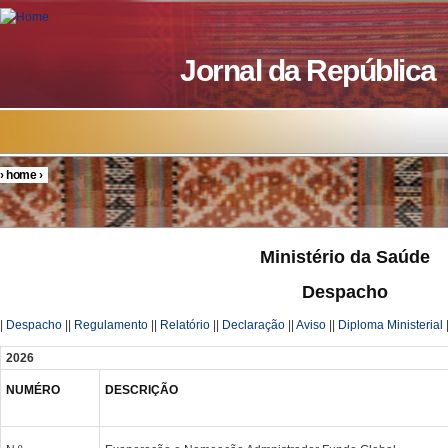
Skip to main content
Jornal da República
›
home
›
You are here
Ministério da Saúde
Despacho
|
Despacho
||
Regulamento
||
Relatório
||
Declaração
||
Aviso
||
Diploma Ministerial
2026
NUMÉRO
DESCRIÇÃO