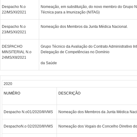
Despacho N.o
Nomeação, em substituição, do novo membro do Grupo Na
22/MS/XI/2021
Técnica para a Imunização (NITAG)
Despacho N.o
Nomeação dos Membros da Junta Médica Nacional.
23/MS/XI/2021
DESPACHO
Grupo Técnico da Avaliação do Contrato Administrativo In
MINSITERIAL N.o
Delegação de Competências no Domínio
24MS/XII/2021
da Saúde
2020
NUMÉRO
DESCRIÇÃO
Despacho N.o01/2020/II/VMS
Nomeação dos Membros da Junta Médica Naci
DespachoN.o 02/2020/II/VMS
Nomeação dos Vogais do Concelho Diretivo do