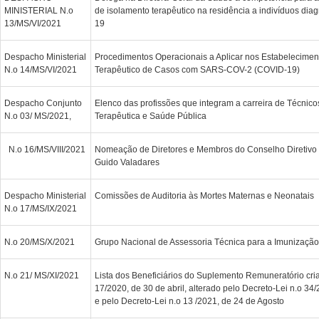
MINISTERIAL N.o
de isolamento terapêutico na residência a indivíduos di
13/MS/VI/2021
19
Despacho Ministerial
Procedimentos Operacionais a Aplicar nos Estabelecimen
N.o 14/MS/VI/2021
Terapêutico de Casos com SARS-COV-2 (COVID-19)
Despacho Conjunto
Elenco das profissões que integram a carreira de Técnico
N.o 03/ MS/2021,
Terapêutica e Saúde Pública
N.o 16/MS/VIII/2021
Nomeação de Diretores e Membros do Conselho Diretivo 
Guido Valadares
Despacho Ministerial
Comissões de Auditoria às Mortes Maternas e Neonatais
N.o 17/MS/IX/2021
N.o 20/MS/X/2021
Grupo Nacional de Assessoria Técnica para a Imunização
N.o 21/ MS/XI/2021
Lista dos Beneficiários do Suplemento Remuneratório cri
17/2020, de 30 de abril, alterado pelo Decreto-Lei n.o 34
e pelo Decreto-Lei n.o 13 /2021, de 24 de Agosto