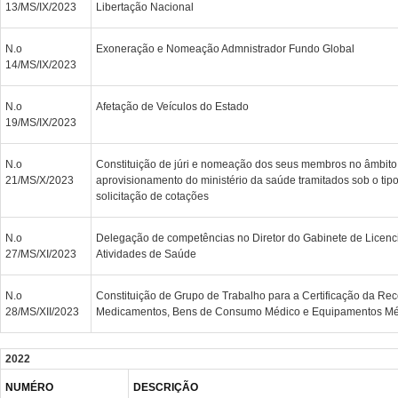
13/MS/IX/2023
Libertação Nacional
N.o
Exoneração e Nomeação Admnistrador Fundo Global
14/MS/IX/2023
N.o
Afetação de Veículos do Estado
19/MS/IX/2023
N.o
Constituição de júri e nomeação dos seus membros no âmbito
21/MS/X/2023
aprovisionamento do ministério da saúde tramitados sob o tip
solicitação de cotações
N.o
Delegação de competências no Diretor do Gabinete de Licenc
27/MS/XI/2023
Atividades de Saúde
N.o
Constituição de Grupo de Trabalho para a Certificação da Re
28/MS/XII/2023
Medicamentos, Bens de Consumo Médico e Equipamentos Méd
2022
NUMÉRO
DESCRIÇÃO