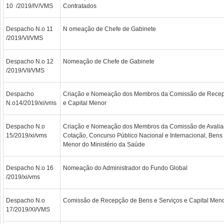
10 /2019/IV/VMS
Contratados
Despacho N.o 11
N omeação de Chefe de Gabinete
/2019/VI/VMS
Despacho N.o 12
Nomeação de Chefe de Gabinete
/2019/VII/VMS
Despacho
Criação e Nomeação dos Membros da Comissão de Recepç
N.o14/2019/xi/vms
e Capital Menor
Despacho N.o
Criação e Nomeação dos Membros da Comissão de Avalia
15/2019/xi/vms
Cotação, Concurso Público Nacional e Internacional, Bens 
Menor do Ministério da Saúde
Despacho N.o 16
Nomeação do Administrador do Fundo Global
/2019/xi/vms
Despacho N.o
Comissão de Recepção de Bens e Serviços e Capital Men
17/2019/XI/VMS