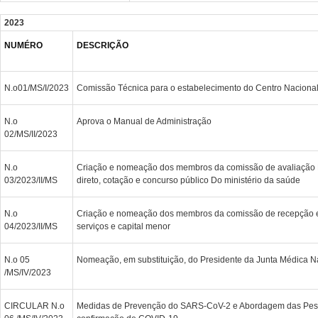
2023
NUMÉRO
DESCRIÇÃO
N.o01/MS/I/2023
Comissão Técnica para o estabelecimento do Centro Nacional
N.o
Aprova o Manual de Administração
02/MS/II/2023
N.o
Criação e nomeação dos membros da comissão de avaliação D
03/2023/II/MS
direto, cotação e concurso público Do ministério da saúde
N.o
Criação e nomeação dos membros da comissão de recepção e 
04/2023/II/MS
serviços e capital menor
N.o 05
Nomeação, em substituição, do Presidente da Junta Médica N
/MS/IV/2023
CIRCULAR N.o
Medidas de Prevenção do SARS-CoV-2 e Abordagem das Pes