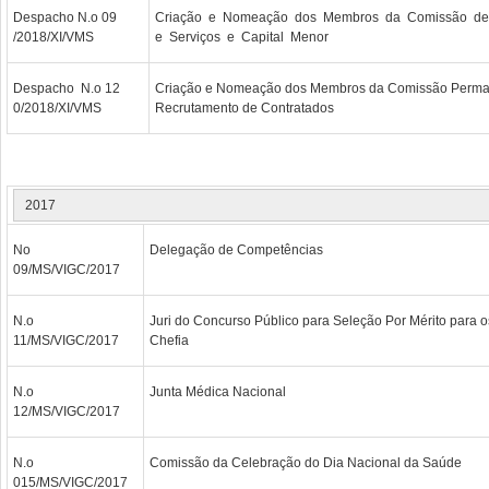
Despacho N.o 09
Criação e Nomeação dos Membros da Comissão d
/2018/XI/VMS
e Serviços e Capital Menor
Despacho N.o 12
Criação e Nomeação dos Membros da Comissão Perma
0/2018/XI/VMS
Recrutamento de Contratados
2017
No
Delegação de Competências
09/MS/VIGC/2017
N.o
Juri do Concurso Público para Seleção Por Mérito para 
11/MS/VIGC/2017
Chefia
N.o
Junta Médica Nacional
12/MS/VIGC/2017
N.o
Comissão da Celebração do Dia Nacional da Saúde
015/MS/VIGC/2017