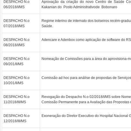
DESPACHO N.o
Aprovação da criação do novo Centro de Saúde Com
06/2018/I/MS
Kakanian do Posto Administrativode Bobonaro
DESPACHO N.o
Regime interino de internato dos bolseiros recém-gradu
07/2018/I/MS
Saúde.
DESPACHO N.o
Adencare e Adenbox como aplicação de software do RS
08/2018/I/MS
DESPACHO N.o
Nomeação de Comissões para a área do aprovisiona-m
09/201/II/MS
DESPACHO N.o
Comissão ad hoc para análise de propostas de Serviço
10/201/II/MS
DESPACHO N.o
Revogação do Despacho N.o 02/2018/I/MS sobre Nom
11/2018/III/MS
Comissão Permanente para a Avaliação das Proposta
DESPACHO N.o
Exoneração do Diretor Executivo do Hospital Nacional 
12/2018/III/MS