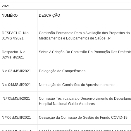
2021
NUMÉRO
DESCRIÇÃO
DESPACHO N.o
Comissão Permanete Para a Avaliação das Propostas do
01/MS /I/2021
Medicamentos e Equipamentos de Saúde I.P
Despacho N.o
Sobre A Criação Da Comissão Da Promoção Dos Profissi
02/Ms /I/2021
N.o 03 /MS/II/2021
Delegação de Competências
N.o 04/MS /II/2021
Nomeação de Comissões do Aprovisionamento
N.º 05/MS/II/2021
Comissão Técnica para o Desenvolvimento do Departame
Hospital Nacional Guido Valadares
N.º 06 /MS/III/2021
Cessação da Comissão de Gestão do Fundo COVID-19