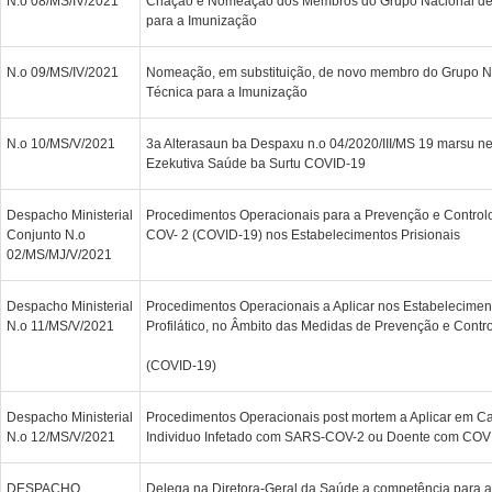
N.o 08/MS/IV/2021
Criação e Nomeação dos Membros do Grupo Nacional de 
para a Imunização
N.o 09/MS/IV/2021
Nomeação, em substituição, de novo membro do Grupo Na
Técnica para a Imunização
N.o 10/MS/V/2021
3a Alterasaun ba Despaxu n.o 04/2020/III/MS 19 marsu n
Ezekutiva Saúde ba Surtu COVID-19
Despacho Ministerial
Procedimentos Operacionais para a Prevenção e Controlo
Conjunto N.o
COV- 2 (COVID-19) nos Estabelecimentos Prisionais
02/MS/MJ/V/2021
Despacho Ministerial
Procedimentos Operacionais a Aplicar nos Estabelecimen
N.o 11/MS/V/2021
Profilático, no Âmbito das Medidas de Prevenção e Cont
(COVID-19)
Despacho Ministerial
Procedimentos Operacionais post mortem a Aplicar em Ca
N.o 12/MS/V/2021
Individuo Infetado com SARS-COV-2 ou Doente com COV
DESPACHO
Delega na Diretora-Geral da Saúde a competência para a