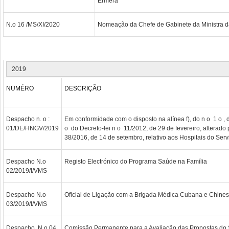
Ermera
N.o 16 /MS/XI/2020
Nomeação da Chefe de Gabinete da Ministra 
2019
NUMÉRO
DESCRIÇÃO
Despacho n. o :
Em conformidade com o disposto na alínea f), do n o 1 o , d
01/DE/HNGV/2019
o do Decreto-lei n o 11/2012, de 29 de fevereiro, alterado 
38/2016, de 14 de setembro, relativo aos Hospitais do Ser
Despacho N.o
Registo Electrónico do Programa Saúde na Família
02/2019/I/VMS
Despacho N.o
Oficial de Ligação com a Brigada Médica Cubana e Chine
03/2019/I/VMS
Despacho N.o 04
Comissão Permanente para a Avaliação das Propostas do