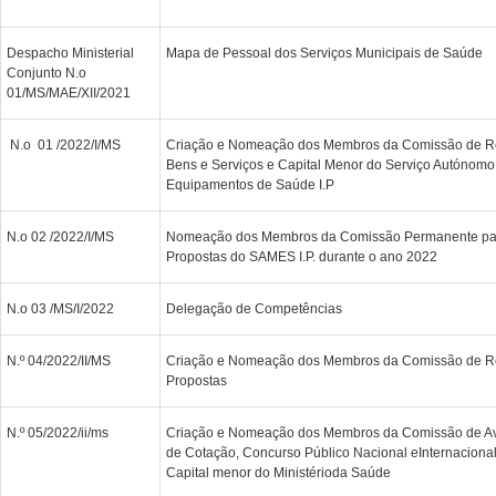
Despacho Ministerial
Mapa de Pessoal dos Serviços Municipais de Saúde
Conjunto N.o
01/MS/MAE/XII/2021
N.o 01 /2022/I/MS
Criação e Nomeação dos Membros da Comissão de R
Bens e Serviços e Capital Menor do Serviço Autónom
Equipamentos de Saúde I.P
N.o 02 /2022/I/MS
Nomeação dos Membros da Comissão Permanente par
Propostas do SAMES I.P. durante o ano 2022
N.o 03 /MS/I/2022
Delegação de Competências
N.º 04/2022/II/MS
Criação e Nomeação dos Membros da Comissão de R
Propostas
N.º 05/2022/ii/ms
Criação e Nomeação dos Membros da Comissão de Av
de Cotação, Concurso Público Nacional eInternacional
Capital menor do Ministérioda Saúde