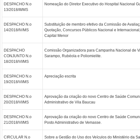
DESPACHO N.o
Nomeação do Diretor Executivo do Hospital Nacional Gu
13/2018/III/MS
DESPACHO N.o
Substituição de membro efetivo da Comissão de Avalia
14/2018/IV/MS
Quotação, Concursos Públicos Nacional e Internacional
Capital Menor
DESPACHO
Comissão Organizadora para Campanha Nacional de Va
CONJUNTO N.o
Sarampo, Rubéola e Poliomielite.
18/2018/VI/MS
DESPACHO N.o
Apreciação escrita
19/2018/VI/MS
DESPACHO N.o
Aprovação da criação do novo Centro de Saúde Comunit
20/2018/VI/MS
Administrativo de Vila Baucau
DESPACHO N.o
Aprovação da criação do novo Centro de Saúde Comuni
21/2018/VI/MS
Posto Administrativo de Vemasse.
CIRCULAR N.o
Sobre a Gestão do Uso dos Veículos do Ministério da S