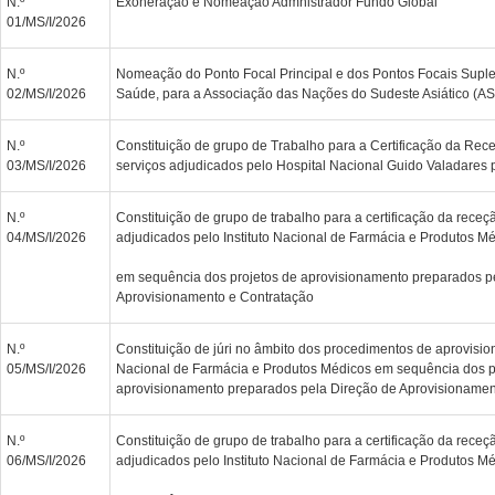
N.º
Exoneração e Nomeação Admnistrador Fundo Global
01/MS/I/2026
N.º
Nomeação do Ponto Focal Principal e dos Pontos Focais Suple
02/MS/I/2026
Saúde, para a Associação das Nações do Sudeste Asiático (A
N.º
Constituição de grupo de Trabalho para a Certificação da Rec
03/MS/I/2026
serviços adjudicados pelo Hospital Nacional Guido Valadares 
N.º
Constituição de grupo de trabalho para a certificação da receç
04/MS/I/2026
adjudicados pelo Instituto Nacional de Farmácia e Produtos M
em sequência dos projetos de aprovisionamento preparados p
Aprovisionamento e Contratação
N.º
Constituição de júri no âmbito dos procedimentos de aprovisio
05/MS/I/2026
Nacional de Farmácia e Produtos Médicos em sequência dos p
aprovisionamento preparados pela Direção de Aprovisionamen
N.º
Constituição de grupo de trabalho para a certificação da receç
06/MS/I/2026
adjudicados pelo Instituto Nacional de Farmácia e Produtos M