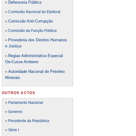
Defensori
a Pública
»
»
Comissão Nacional do Eleitoral
Comissão Anti-Corrupção
»
»
Comissão da Função Pública
Provedoria dos Direitos Humanos
»
e Justiça
Regiao Administrativa Especial
»
Oe-Cusse Ambeno
Autoridade Nacional do Petróleo
»
Minerais
OUTROS ACTOS
»
Parlamento Nacional
»
Governo
»
Presidente da República
»
Série I