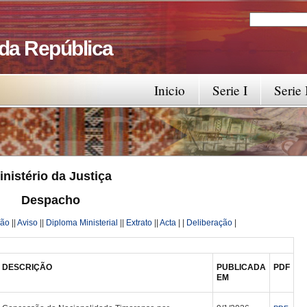
Search
Search fo
 da República
Inicio
Serie I
Serie 
inistério da Justiça
Despacho
ção
||
Aviso
||
Diploma Ministerial
||
Extr
ato
||
Acta
| |
Deliberação
|
DESCRIÇÃO
PUBLICADA
PDF
EM