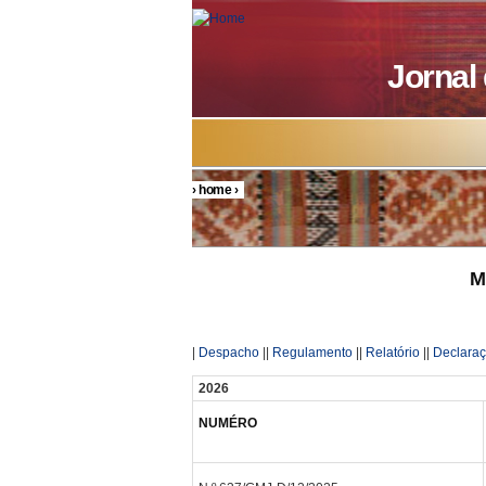
Skip to main content
Jornal
›
home
›
You are here
M
|
Despacho
||
Regulamento
||
Relatório
||
Declara
2026
NUMÉRO