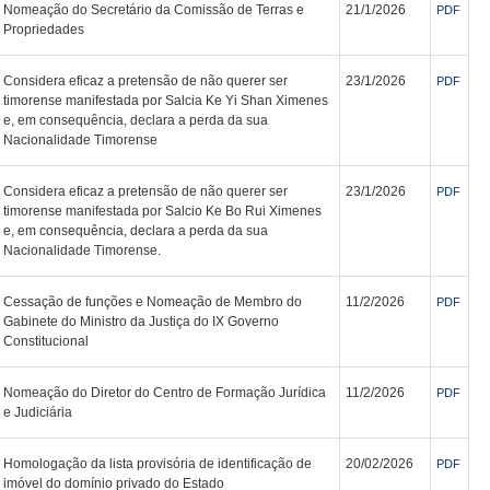
Nomeação do Secretário da Comissão de Terras e
21/1/2026
PDF
Propriedades
Considera eficaz a pretensão de não querer ser
23/1/2026
PDF
timorense manifestada por Salcia Ke Yi Shan Ximenes
e, em consequência, declara a perda da sua
Nacionalidade Timorense
Considera eficaz a pretensão de não querer ser
23/1/2026
PDF
timorense manifestada por Salcio Ke Bo Rui Ximenes
e, em consequência, declara a perda da sua
Nacionalidade Timorense.
Cessação de funções e Nomeação de Membro do
11/2/2026
PDF
Gabinete do Ministro da Justiça do IX Governo
Constitucional
Nomeação do Diretor do Centro de Formação Jurídica
11/2/2026
PDF
e Judiciária
Homologação da lista provisória de identificação de
20/02/2026
PDF
imóvel do domínio privado do Estado