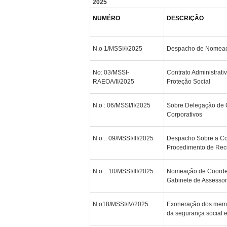
2025
NUMÉRO
DESCRIÇÃO
N.o 1/MSSI/I/2025
Despacho de Nomea
No: 03/MSSI-
Contrato Administrati
RAEOA/II/2025
Proteção Social
N.o : 06/MSSI/II/2025
Sobre Delegação de C
Corporativos
N o .: 09/MSSI/III/2025
Despacho Sobre a Co
Procedimento de Rec
N o .: 10/MSSI/III/2025
Nomeação de Coorden
Gabinete de Assessor
N.o18/MSSI/IV/2025
Exoneração dos membr
da segurança social