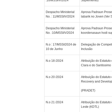
:10/MSSI/V/2024
Suplemento)
Despacho Ministerial
Aprova Padraun Prosed
No. : 11/MSSI/V/2024
labarik no Joven (Ver
Despacho Ministerial
Aprova Padraun Prose
No. :10/MSSI/V/2024
koordenasaun hodi supo
N.o : 17/MSSI/2024 de
Delegação de Competên
10 de Junho
Inclusão
N.o 18 /2024
Atribuição do Estatuto
Clara e do Santissimo
N.o 20 /2024
Atribuição do Estatuto
Recovery and Develop
(PRADET)
N.o 21 /2024
Atribuição do Estatuto 
Leste (KDTL)