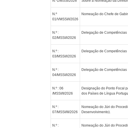
N.º1/MSSI/2026
Sobre a Nomeação da Diretora
N.º
Nomeação do Chefe de Gabine
01/VMSSI/I/2026
N.º :
Delegação de Competências
02/MSSI/I/2026
N.º :
Delegação de Competências
03/MSSI/I/2026
N.º :
Delegação de Competências
04/MSSI/I/2026
N.º : 06
Designação do Ponto Focal p
/MSSI/II/2026
dos Países de Língua Portug
N.º :
Nomeação do Júri do Procedim
07/MSSI/III/2026
Desenvolvimento).
N.º :
Nomeação do Júri do Procedi