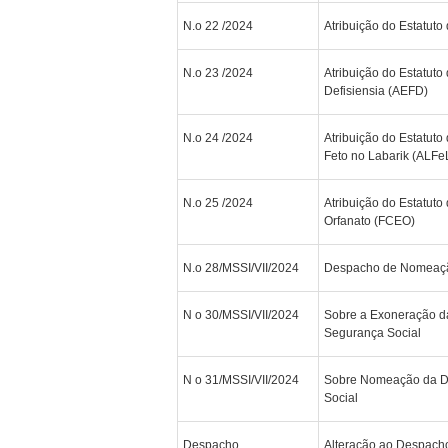
N.o 22 /2024
Atribuição do Estatut
N.o 23 /2024
Atribuição do Estatuto
Defisiensia (AEFD)
N.o 24 /2024
Atribuição do Estatuto
Feto no Labarik (ALFe
N.o 25 /2024
Atribuição do Estatut
Orfanato (FCEO)
N.o 28/MSSI/VII/2024
Despacho de Nomeaç
N o 30/MSSI/VII/2024
Sobre a Exoneração da 
Segurança Social
N o 31/MSSI/VII/2024
Sobre Nomeação da Dir
Social
Despacho
Alteração ao Despacho 