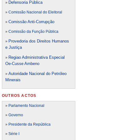
Defensori
a Pública
»
»
Comissão Nacional do Eleitoral
Comissão Anti-Corrupção
»
»
Comissão da Função Pública
Provedoria dos Direitos Humanos
»
e Justiça
Regiao Administrativa Especial
»
Oe-Cusse Ambeno
Autoridade Nacional do Petróleo
»
Minerais
OUTROS ACTOS
»
Parlamento Nacional
»
Governo
»
Presidente da República
»
Série I