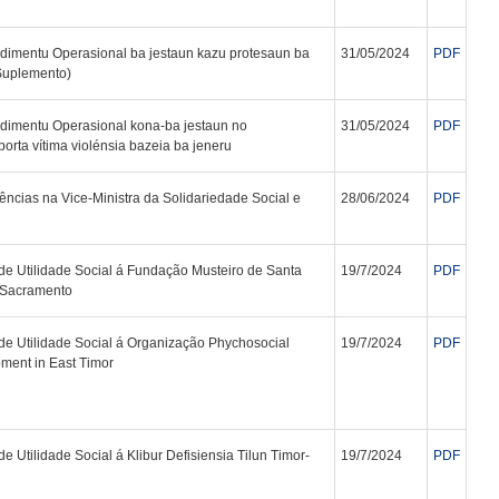
imentu Operasional ba jestaun kazu protesaun ba
31/05/2024
PDF
 Suplemento)
dimentu Operasional kona-ba jestaun no
31/05/2024
PDF
rta vítima violénsia bazeia ba jeneru
cias na Vice-Ministra da Solidariedade Social e
28/06/2024
PDF
 de Utilidade Social á Fundação Musteiro de Santa
19/7/2024
PDF
 Sacramento
 de Utilidade Social á Organização Phychosocial
19/7/2024
PDF
ment in East Timor
de Utilidade Social á Klibur Defisiensia Tilun Timor-
19/7/2024
PDF