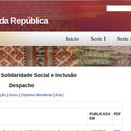
Search
Search fo
 da República
Inicio
Serie I
Serie 
 Solidaridade Social e Inclusão
Despacho
ação
||
Aviso
||
Diploma Ministerial
||
Acta
|
PUBLICADA
PDF
EM