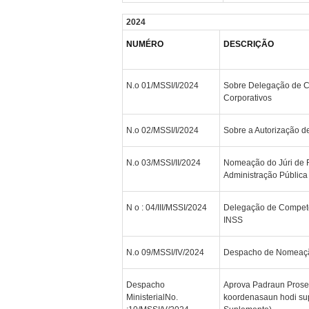
2024
NUMÉRO
DESCRIÇÃO
N.o 01/MSSI/I/2024
Sobre Delegação de Co
Corporativos
N.o 02/MSSI/I/2024
Sobre a Autorização d
N.o 03/MSSI/II/2024
Nomeação do Júri de 
Administração Pública
N o : 04/III/MSSI/2024
Delegação de Competê
INSS
N.o 09/MSSI/IV/2024
Despacho de Nomeaç
Despacho
Aprova Padraun Prose
MinisterialNo.
koordenasaun hodi supo