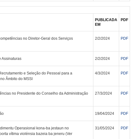
PUBLICADA
PDF
EM
mpetências no Diretor-Geral dos Serviços
2/2/2024
PDF
e Assinaturas
2/2/2024
PDF
Recrutamento e Seleção do Pessoal para a
4/3/2024
PDF
 no Âmbito do MSSI
ncias no Presidente do Conselho da Administração
27/3/2024
PDF
ão
19/04/2024
PDF
dimentu Operasional kona-ba jestaun no
31/05/2024
PDF
rta vítima violénsia bazeia ba jeneru (Ver