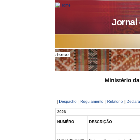
Skip to main content
Jornal
›
home
›
You are here
Ministério da
|
Despacho
||
Regulamento
||
Relatório
||
Declar
2026
NUMÉRO
DESCRIÇÃO