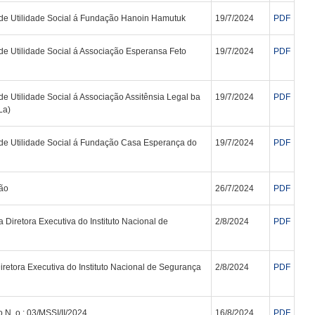
o de Utilidade Social á Fundação Hanoin Hamutuk
19/7/2024
PDF
 de Utilidade Social á Associação Esperansa Feto
19/7/2024
PDF
 de Utilidade Social á Associação Assitênsia Legal ba
19/7/2024
PDF
La)
o de Utilidade Social á Fundação Casa Esperança do
19/7/2024
PDF
ão
26/7/2024
PDF
Diretora Executiva do Instituto Nacional de
2/8/2024
PDF
etora Executiva do Instituto Nacional de Segurança
2/8/2024
PDF
N. o : 03/MSSI/II/2024
16/8/2024
PDF