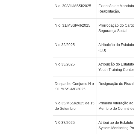
N.o :30/VIII/MSSI/2025
Extensão de Mandato 
Reabilitação.
N.o: 31/MSSI/VII/2025
Prorrogação do Cargo 
Segurança Social
N.o 32/2025
Atribuição do Estatuto
(CIJ)
N.o 33/2025
Atribuição do Estatu
Youth Training Center
Despacho Conjunto N.o
Designação do Fiscal
:01 /MSSI/MF/2025
N.o 35/MSSI/2025 de 15
Primeira Alteração a
de Setembro
Membro do Comité de
N.0 37/2025
Atribui ao do Estatuto
System Monitoring P