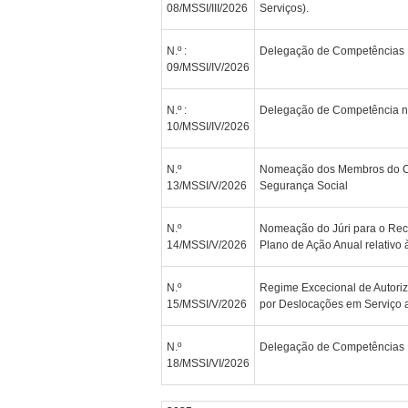
08/MSSI/III/2026
Serviços).
N.º :
Delegação de Competências
09/MSSI/IV/2026
N.º :
Delegação de Competência no
10/MSSI/IV/2026
N.º
Nomeação dos Membros do Co
13/MSSI/V/2026
Segurança Social
N.º
Nomeação do Júri para o Rec
14/MSSI/V/2026
Plano de Ação Anual relativo
N.º
Regime Excecional de Autori
15/MSSI/V/2026
por Deslocações em Serviço a
N.º
Delegação de Competências
18/MSSI/VI/2026