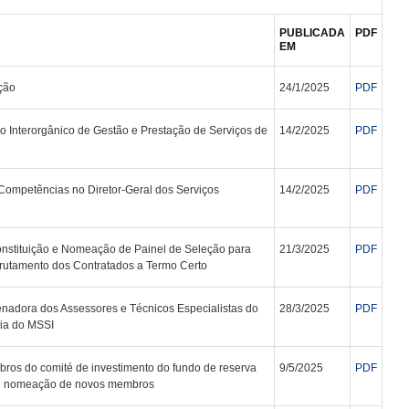
PUBLICADA
PDF
EM
ção
24/1/2025
PDF
vo Interorgânico de Gestão e Prestação de Serviços de
14/2/2025
PDF
ompetências no Diretor-Geral dos Serviços
14/2/2025
PDF
nstituição e Nomeação de Painel de Seleção para
21/3/2025
PDF
rutamento dos Contratados a Termo Certo
adora dos Assessores e Técnicos Especialistas do
28/3/2025
PDF
ia do MSSI
os do comité de investimento do fundo de reserva
9/5/2025
PDF
 e nomeação de novos membros