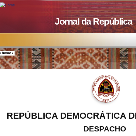
Skip to main content
Jornal da República
›
home
›
You are here
REPÚBLICA DEMOCRÁTICA D
DESPACHO