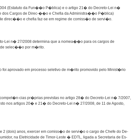
2004 (Estatuto da Fun��o P�blica) e o artigo 21� do Decreto-Lei n�
s e dos Cargos de Direc-��o e Chefia da Administra��o P�blica)
e direc��o e chefia faz-se em regime de comiss�o de servi�o.
to-Lei n� 27/2008 determina que a nomea��o para os cargos de
 de selec��o por m�rito.
foi aprovado em processo seletivo de m�rito promovido pelo Minist�rio
as compet�n-cias pr�prias previstas no artigo 28� do Decreto-Lei n� 7/2007,
to nos artigos 20� e 21� do Decreto-Lei n� 27/2008, de 11 de Agosto,
(dois) anos, exercer em comiss�o de servi�o o cargo de Chefe do De-
idor, na Eletricidade de Timor-Leste � EDTL, ligada a Secretaria de Es-