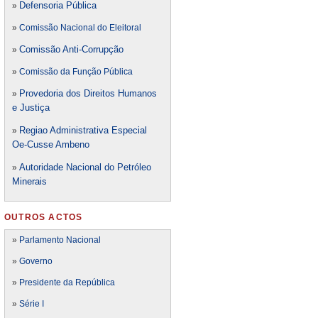
Defensori
a Pública
»
»
Comissão Nacional do Eleitoral
Comissão Anti-Corrupção
»
»
Comissão da Função Pública
Provedoria dos Direitos Humanos
»
e Justiça
Regiao Administrativa Especial
»
Oe-Cusse Ambeno
Autoridade Nacional do Petróleo
»
Minerais
OUTROS ACTOS
»
Parlamento Nacional
»
Governo
»
Presidente da República
»
Série I