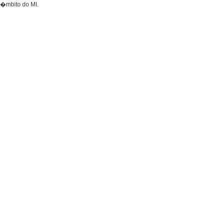
 �mbito do MI.