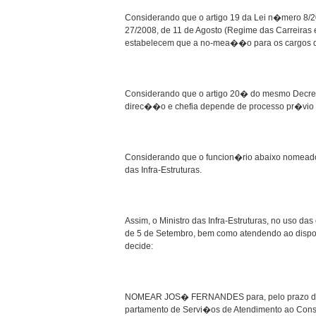
Considerando que o artigo 19 da Lei n�mero 8/
27/2008, de 11 de Agosto (Regime das Carreira
estabelecem que a no-mea��o para os cargos d
Considerando que o artigo 20� do mesmo Decre
direc��o e chefia depende de processo pr�vio
Considerando que o funcion�rio abaixo nomeado 
das Infra-Estruturas.
Assim, o Ministro das Infra-Estruturas, no uso d
de 5 de Setembro, bem como atendendo ao dispos
decide:
NOMEAR JOS� FERNANDES para, pelo prazo de 2 
partamento de Servi�os de Atendimento ao Consum