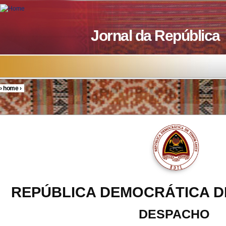
Skip to main content
Jornal da República
›
home
›
You are here
REPÚBLICA DEMOCRÁTICA D
DESPACHO