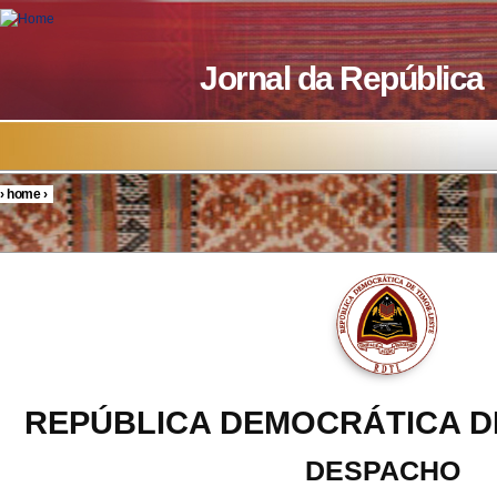
Skip to main content
Jornal da República
›
home
›
You are here
REPÚBLICA DEMOCRÁTICA D
DESPACHO