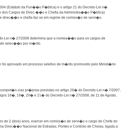
004 (Estatuto da Fun��o P�blica) e o artigo 21 do Decreto-Lei n�
s e dos Cargos de Direc-��o e Chefia da Administra��o P�blica)
 direc��o e chefia faz-se em regime de comiss�o de servi�o.
to-Lei n� 27/2008 determina que a nomea��o para os cargos de
 de selec��o por m�rito.
foi aprovado em processo seletivo de m�rito promovido pelo Minist�rio
as compet�n-cias pr�prias previstas no artigo 28� do Decreto-Lei n� 7/2007,
rtigos 18�, 19�, 20� e 21� do Decreto-Lei n� 27/2008, de 11 de Agosto,
e 2 (dois) anos, exercer em comiss�o de servi�o o cargo de Chefe do
irec��o Nacional de Estradas, Pontes e Controlo de Cheias, ligada a