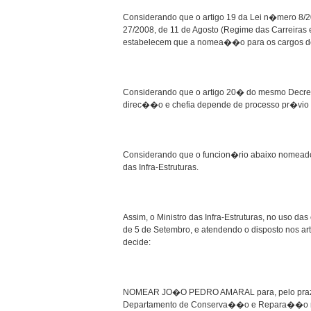
Considerando que o artigo 19 da Lei n�mero 8/2
27/2008, de 11 de Agosto (Regime das Carreira
estabelecem que a nomea��o para os cargos de
Considerando que o artigo 20� do mesmo Decre
direc��o e chefia depende de processo pr�vio
Considerando que o funcion�rio abaixo nomeado 
das Infra-Estruturas.
Assim, o Ministro das Infra-Estruturas, no uso d
de 5 de Setembro, e atendendo o disposto nos a
decide:
NOMEAR JO�O PEDRO AMARAL para, pelo prazo d
Departamento de Conserva��o e Repara��o na D