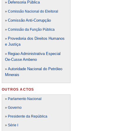
Defensori
a Pública
»
»
Comissão Nacional do Eleitoral
Comissão Anti-Corrupção
»
»
Comissão da Função Pública
Provedoria dos Direitos Humanos
»
e Justiça
Regiao Administrativa Especial
»
Oe-Cusse Ambeno
Autoridade Nacional do Petróleo
»
Minerais
OUTROS ACTOS
»
Parlamento Nacional
»
Governo
»
Presidente da República
»
Série I