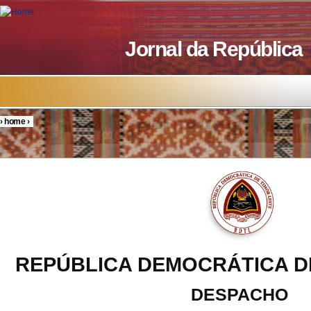
Skip to main content
Jornal da República
›
home
›
You are here
REPÚBLICA DEMOCRÁTICA D
DESPACHO