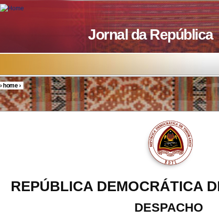
Skip to main content
Jornal da República
›
home
›
You are here
REPÚBLICA DEMOCRÁTICA D
DESPACHO