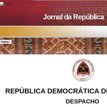
Skip to main content
Jornal da República
›
home
›
You are here
REPÚBLICA DEMOCRÁTICA D
DESPACHO