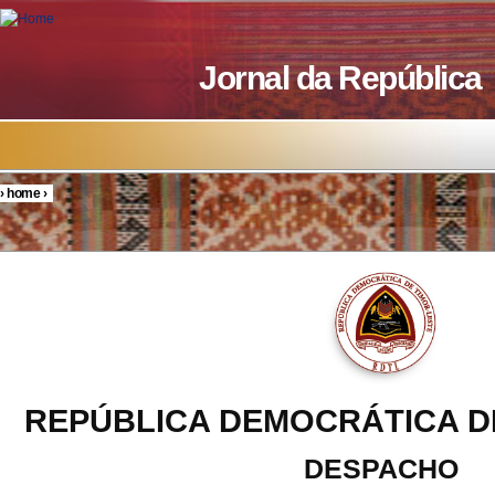
Skip to main content
Jornal da República
›
home
›
You are here
REPÚBLICA DEMOCRÁTICA D
DESPACHO