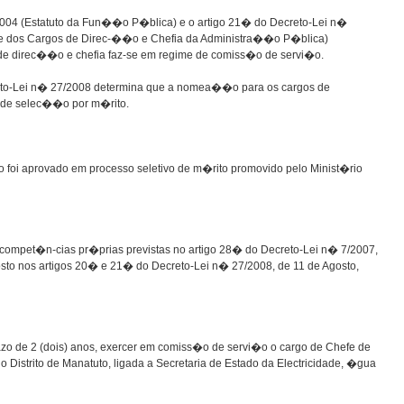
2004 (Estatuto da Fun��o P�blica) e o artigo 21� do Decreto-Lei n�
s e dos Cargos de Direc-��o e Chefia da Administra��o P�blica)
e direc��o e chefia faz-se em regime de comiss�o de servi�o.
to-Lei n� 27/2008 determina que a nomea��o para os cargos de
 de selec��o por m�rito.
foi aprovado em processo seletivo de m�rito promovido pelo Minist�rio
as compet�n-cias pr�prias previstas no artigo 28� do Decreto-Lei n� 7/2007,
to nos artigos 20� e 21� do Decreto-Lei n� 27/2008, de 11 de Agosto,
de 2 (dois) anos, exercer em comiss�o de servi�o o cargo de Chefe de
Distrito de Manatuto, ligada a Secretaria de Estado da Electricidade, �gua