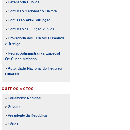
Defensori
a Pública
»
»
Comissão Nacional do Eleitoral
Comissão Anti-Corrupção
»
»
Comissão da Função Pública
Provedoria dos Direitos Humanos
»
e Justiça
Regiao Administrativa Especial
»
Oe-Cusse Ambeno
Autoridade Nacional do Petróleo
»
Minerais
OUTROS ACTOS
»
Parlamento Nacional
»
Governo
»
Presidente da República
»
Série I