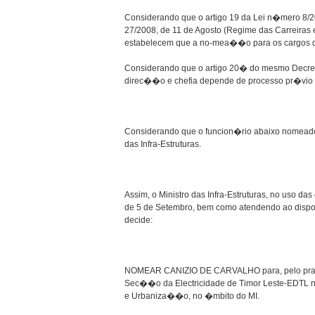
Considerando que o artigo 19 da Lei n�mero 8/
27/2008, de 11 de Agosto (Regime das Carreira
estabelecem que a no-mea��o para os cargos d
Considerando que o artigo 20� do mesmo Decre
direc��o e chefia depende de processo pr�vio
Considerando que o funcion�rio abaixo nomeado 
das Infra-Estruturas.
Assim, o Ministro das Infra-Estruturas, no uso d
de 5 de Setembro, bem como atendendo ao dispos
decide:
NOMEAR CANIZIO DE CARVALHO para, pelo prazo 
Sec��o da Electricidade de Timor Leste-EDTL no 
e Urbaniza��o, no �mbito do MI.