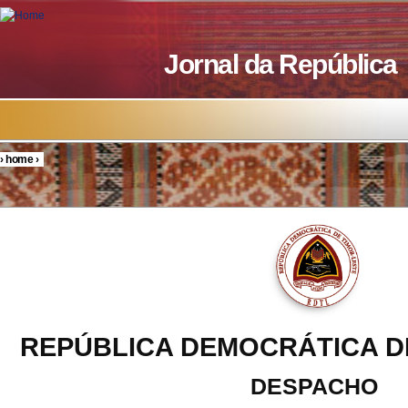
Skip to main content
Jornal da República
›
home
›
You are here
REPÚBLICA DEMOCRÁTICA D
DESPACHO