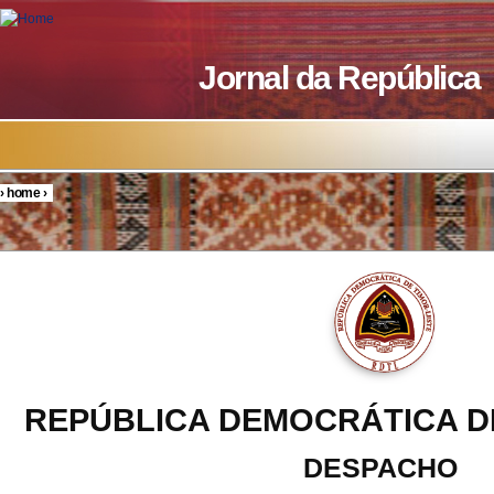
Skip to main content
Jornal da República
›
home
›
You are here
REPÚBLICA DEMOCRÁTICA D
DESPACHO