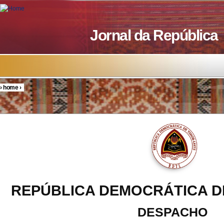
Skip to main content
Jornal da República
›
home
›
You are here
REPÚBLICA DEMOCRÁTICA D
DESPACHO