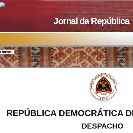
Skip to main content
Jornal da República
›
home
›
You are here
REPÚBLICA DEMOCRÁTICA D
DESPACHO