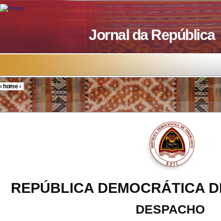
Skip to main content
Jornal da República
›
home
›
You are here
REPÚBLICA DEMOCRÁTICA D
DESPACHO