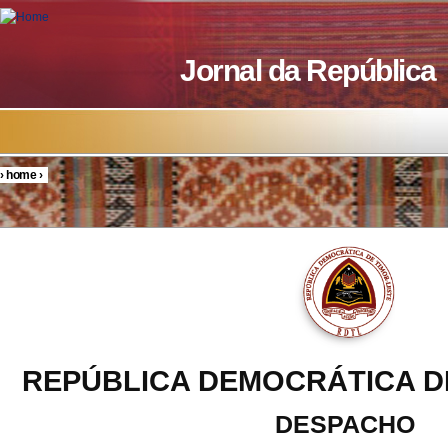
Skip to main content
Jornal da República
›
home
›
You are here
REPÚBLICA DEMOCRÁTICA D
DESPACHO