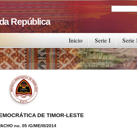
Search
Search fo
 da República
Inicio
Serie I
Serie 
EMOCRÁTICA DE TIMOR-LESTE
ACHO no. 05 /G/ME/III/2014