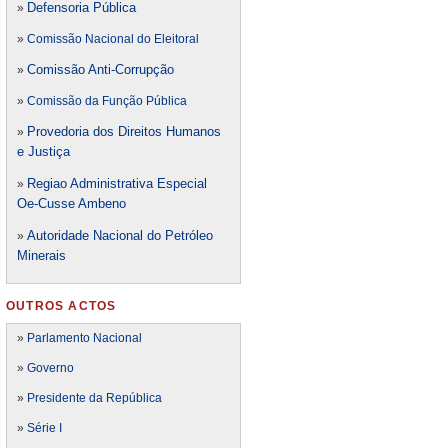
Defensori
a Pública
»
»
Comissão Nacional do Eleitoral
Comissão Anti-Corrupção
»
»
Comissão da Função Pública
Provedoria dos Direitos Humanos
»
e Justiça
Regiao Administrativa Especial
»
Oe-Cusse Ambeno
Autoridade Nacional do Petróleo
»
Minerais
OUTROS ACTOS
»
Parlamento Nacional
»
Governo
»
Presidente da República
»
Série I