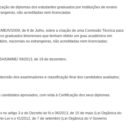
ação de diplomas dos estudantes graduados por instituições de ensino
strangeiras, não acreditadas nem licenciadas
ME/IV/2009, de 8 de Julho, sobre a criação de uma Comissão Técnica para
 dos graduados timorenses que tenham obtido um grau académico em
itário, nacionais ou estrangeiras, não acreditadas nem licenciadas;
5A/GM/ME/ XII/2013, de 19 de dezembro;
 decisão dos examinadores e classificação final dos candidatos avaliados;
 candidatos aprovados, com vista à Certificação dos seus diplomas.
s no artigo 3.o do Decreto-lei N.o 06/2013, de 15 de maio (Lei Orgânica do
eto-Lei n.o 41/2012, de 7 de setembro (Lei Orgânica do V Governo