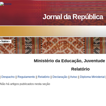
Skip to main content
Jornal da República
›
home
›
You are here
Ministério da Educação, Juventude
Relatório
|
Despacho
||
Regulamento
||
Relatório
||
Declaração
||
Aviso
||
Diploma Ministerial
Não há artigos publicados nesta seção