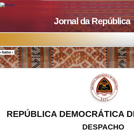
Skip to main content
Jornal da República
›
home
›
You are here
REPÚBLICA DEMOCRÁTICA D
DESPACHO