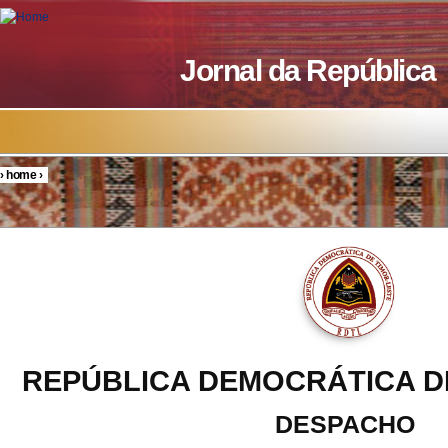
Skip to main content
Jornal da República
›
home
›
You are here
REPÚBLICA DEMOCRÁTICA D
DESPACHO