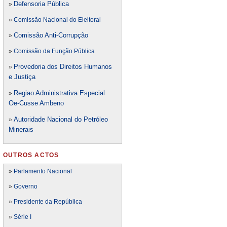
Defensori
a Pública
»
»
Comissão Nacional do Eleitoral
Comissão Anti-Corrupção
»
»
Comissão da Função Pública
Provedoria dos Direitos Humanos
»
e Justiça
Regiao Administrativa Especial
»
Oe-Cusse Ambeno
Autoridade Nacional do Petróleo
»
Minerais
OUTROS ACTOS
»
Parlamento Nacional
»
Governo
»
Presidente da República
»
Série I