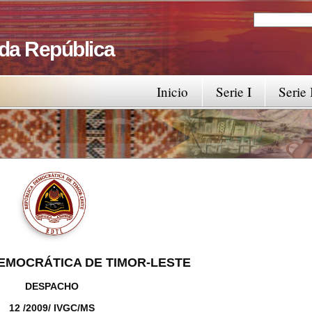
Search
Search fo
 da República
Inicio
Serie I
Serie 
EMOCRÁTICA DE TIMOR-LESTE
DESPACHO
12 /2009/ IVGC/MS