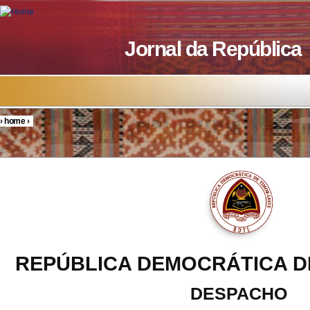
Skip to main content
Jornal da República
›
home
›
You are here
REPÚBLICA DEMOCRÁTICA D
DESPACHO