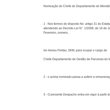
Nomeação do Chefe do Departamento do Ministé
1 - Nos termos do disposto No. artigo 31 do Estat
atendendo ao Decreto-Lei N°. 1/2008, de 16 de Ja
Fevereiro, nomeio,
Ivo Ireneu Freitas, SKM, para ocupar o cargo de
Chefe Departamento de Gestão de Parcerias do M
2 - o acima nomeado passa a auferir a remuneraç
3 - O presente Despacho entra em vigor à partir d