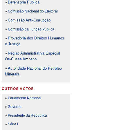
Defensori
a Pública
»
»
Comissão Nacional do Eleitoral
Comissão Anti-Corrupção
»
»
Comissão da Função Pública
Provedoria dos Direitos Humanos
»
e Justiça
Regiao Administrativa Especial
»
Oe-Cusse Ambeno
Autoridade Nacional do Petróleo
»
Minerais
OUTROS ACTOS
»
Parlamento Nacional
»
Governo
»
Presidente da República
»
Série I