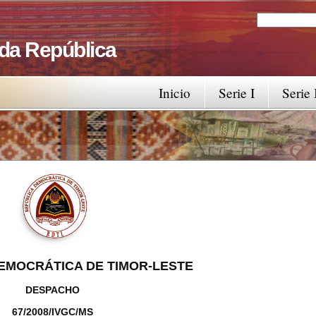
Search
Search fo
 da República
Inicio
Serie I
Serie 
EMOCRÁTICA DE TIMOR-LESTE
DESPACHO
67/2008/IVGC/MS